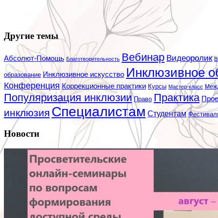
Другие темы
Вебинар
Видеоролик
Абсолют-Помощь
Благотворительность
В
Инклюзивное о
Инклюзивное искусство
образование
Конференция
Коррекционные практики
Курсы
Мастер-класс
Меж
Популяризация инклюзии
Практика
Про
Право
Специалистам
инклюзия
Студентам
Фестивал
Новости