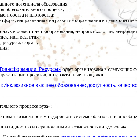
анного потенциала образования;
в образовательного процесса;
 менторства и тьюторства;
латформ, направленных на развитие образования в целях обеспе
онаук в области нейрообразования, нейропсихологии, нейролин
спективы развития;
, ресурсы, формы;
ния;
 Трансформации. Ресурсы»
будет организована в следующих
ф
 презентации проектов, интерактивные площадки.
л
«Инклюзивное высшее образование: доступность, качество
ельного процесса вуза»;
ниями возможностями здоровья в системе образования и в обще
инвалидностью и ограниченными возможностями здоровья».