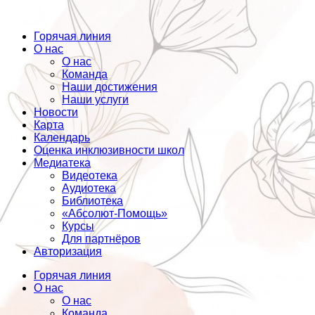
Горячая линия
О нас
О нас
Команда
Наши достижения
Наши услуги
Новости
Карта
Календарь
Оценка инклюзивности школ
Медиатека
Видеотека
Аудиотека
Библиотека
«Абсолют-Помощь»
Курсы
Для партнёров
Авторизация
Горячая линия
О нас
О нас
Команда