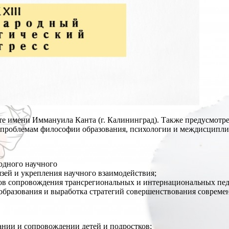
те имени Иммануила Канта (г. Калининград). Также предусмотр
о проблемам философии образования, психологии и междисцип
одного научного
зей и укрепления научного взаимодействия;
ов сопровождения трансрегиональных и интернациональных пед
а образования и выработка стратегий совершенствования совреме
ании и сопровождении детей и подростков;