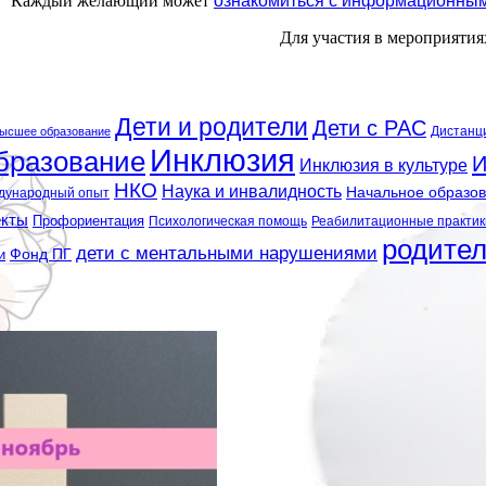
Каждый желающий может
ознакомиться с информационны
Для участия в мероприяти
Дети и родители
Дети с РАС
Дистанц
ысшее образование
Инклюзия
бразование
И
Инклюзия в культуре
НКО
Наука и инвалидность
Начальное образо
дународный опыт
екты
Профориентация
Психологическая помощь
Реабилитационные практик
родите
дети с ментальными нарушениями
и
Фонд ПГ