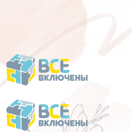
Перейти
к
содержанию