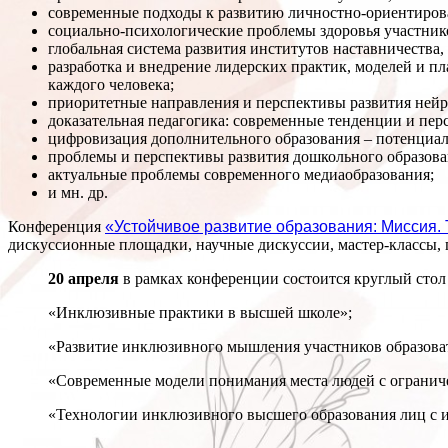
современные подходы к развитию личностно-ориентиров
cоциально-психологические проблемы здоровья участнико
глобальная система развития институтов наставничества,
разработка и внедрение лидерских практик, моделей и п
каждого человека;
приоритетные направления и перспективы развития нейр
доказательная педагогика: современные тенденции и пер
цифровизация дополнительного образования – потенциал
проблемы и перспективы развития дошкольного образова
актуальные проблемы современного медиаобразования;
и мн. др.
Конференция
«Устойчивое развитие образования: Миссия.
дискуссионные площадки, научные дискуссии, мастер-классы,
20 апреля
в рамках конференции состоится круглый сто
«Инклюзивные практики в высшей школе»;
«Развитие инклюзивного мышления участников образоват
«Современные модели понимания места людей с ограниче
«Технологии инклюзивного высшего образования лиц с 