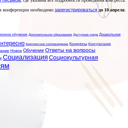
м письмом
, где указаны все подробности проведения конгресса.
ях конференции необходимо
зарегистрироваться
до 10 апреля
.
ионное обучение
Дошкольное
Дополнительное образование
Доступная среда
нтересно
Конкурсы
Консультации
Комплексное сопровождение
Ответы на вопросы
Обучение
вание
Новое
Социализация
Социокультурная
и
лям