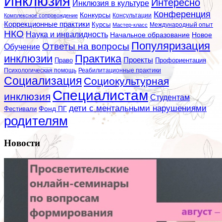
Инклюзия
Интересно
Инклюзия в культуре
Конференция
Конкурсы
Консультации
Комплексное сопровождение
Коррекционные практики
Курсы
Мастер-класс
Международный опыт
НКО
Наука и инвалидность
Начальное образование
Новое
Популяризация
Ответы на вопросы
Обучение
инклюзии
Практика
Проекты
Профориентация
Право
Психологическая помощь
Реабилитационные практики
Социализация
Социокультурная
Специалистам
инклюзия
Студентам
дети с ментальными нарушениями
Фестивали
Фонд ПГ
родителям
Новости