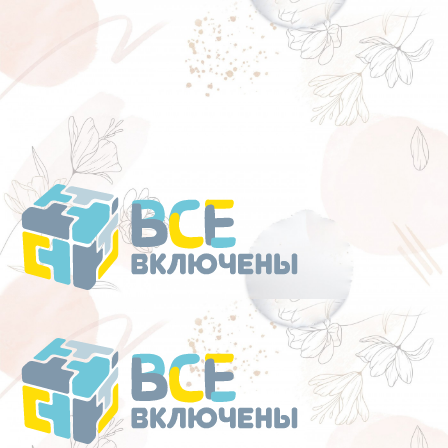
Перейти
к
содержанию