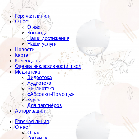
Горячая линия
О нас
О нас
Команда
Наши достижения
Наши услуги
Новости
Карта
Календарь
Оценка инклюзивности школ
Медиатека
Видеотека
Аудиотека
Библиотека
«Абсолют-Помощь»
Курсы
Для партнёров
Авторизация
Горячая линия
О нас
О нас
Команда