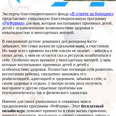
Эксперты благотворительного фонда
«В ответе за будущее»
представляют уникальную благотворительную программу
«РеФорма»
для мам, которые воспитывают приемных детей,
детей с ограниченными возможностями здоровья и
инвалидностью и многодетных матерей.
В ежедневной рутине домашних дел женщины часто
забывают, что семье нужна не идеальная мама, а счастливая.
Но чаще всего времени на себя совсем не хватает – заботясь о
своих детях, у мам не остается сил и ресурсов позаботиться о
себе. Особенно мало времени у многодетных матерей, у мам,
которые воспитывают приемных детей и детей с
особенностями здоровья. Полностью посвящая себя развитию,
воспитанию ребенка, ежедневно занимаясь его
реабилитацией, адаптацией и здоровьем, забывая о себе, о
своем здоровье и отдыхе, у матери велик риск получить
выгорание и другие серьезные проблемы как
психологического, так и физического характера.
Именно для таких уникальных и отважных мам и
предназначена программа «РeФорма». Этот
бесплатный
онлайн-курс
поможет привнести в свою жизнь гармонию,
немного отдохнуть, выдохнуть и научит совмещать заботу о