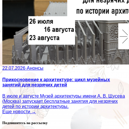
22.07.2026
·
Анонсы
Прикосновение к архитектуре: цикл музейных
занятий для незрячих детей
В июле и августе Музей архитектуры имени А. В. Щусева
(Москва) запускает бесплатные занятия для незрячих
детей по истории архитектуры.
Еще новости →
Подпишитесь на рассылку