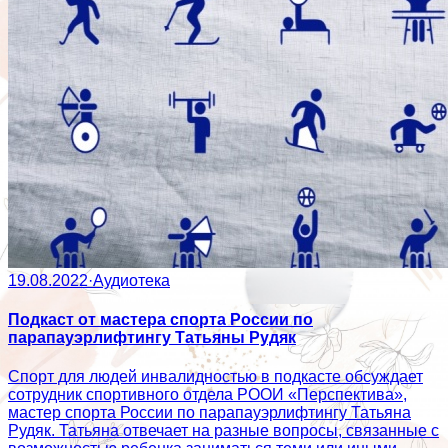
19.08.2022
·
Аудиотека
Подкаст от мастера спорта России по
парапауэрлифтингу Татьяны Рудяк
Спорт для людей инвалидностью в подкасте обсуждает
сотрудник спортивного отдела РООИ «Перспектива»,
мастер спорта России по парапауэрлифтингу Татьяна
Рудяк. Татьяна отвечает на разные вопросы, связанные с