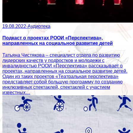
19.08.2022
·
Аудиотека
Подкаст о проектах РООИ «Перспектива»,
направленных на социальное развитие детей
Татьяна Чистякова – специалист отдела по развитию
лидерских качеств у подростков и молодежи с
инвалидностью РООИ «Перспектива» рассказывает о
проектах, направленных на социальное развитие детей.
Один из таких проектов «Театральная перспектива»
представляет собой большую программу по созданию
инклюзивных спектаклей, спектаклей с участием
известных…