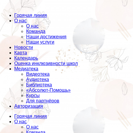
Горячая линия
О нас
О нас
Команда
Наши достижения
Наши услуги
Новости
Карта
Календарь
Оценка инклюзивности школ
Медиатека
Видеотека
Аудиотека
Библиотека
«Абсолют-Помощь»
Курсы
Для партнёров
Авторизация
Горячая линия
О нас
О нас
Команда