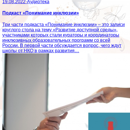
19.08.2022
·
Аудиотека
Подкаст «Понимание инклюзии»
Три части подкаста «Понимание инклюзии» – это записи
круглого стола на тему «Развитие доступной среды»,
участниками которых стали кураторы и координаторы
инклюзивных образовательных программ со всей
России. В первой части обсуждается вопрос, чего ждут
школы от НКО в рамках развития…