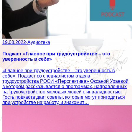
19.08.2022
·
Аудиотека
Подкаст «Главное при трудоустройстве – это
уверенность в себе»
«Главное при трудоустройстве – это уверенность в
себе». Подкаст со специалистом отдела
трудоустройства РООИ «Перспектива» Оксаной Ураевой,
в котором рассказывается о программах, направленных
на трудоустройство молодых людей с инвалидностью.
Гость подкаста дает советы, которые могут пригодиться
при устройстве на работу, и знакомит…