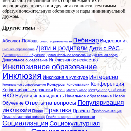
ментальной инвалидностью, сопровождают их на
мероприятия, прогулки и другие активности, тем самым
образуя положительную обстановку и пары индивидуальной
дружбы.
Другие темы
Вебинар
Видеоролик
Абсолют-Помощь
Благотворительность
Дети и родители
Дети с РАС
Высшее образование
Дистанционное обучение
Дополнительное образование
Доступная среда
Инклюзивное искусство
Дошкольное образование
Инклюзивное образование
Инклюзия
Интересно
Инклюзия в культуре
Конференция
Конкурсы
Консультации
Комплексное сопровождение
Коррекционные практики
Курсы
Мастер-класс
Международный опыт
НКО
Наука и инвалидность
Начальное образование
Новое
Популяризация
Ответы на вопросы
Обучение
инклюзии
Практика
Проекты
Профориентация
Право
Психологическая помощь
Реабилитационные практики
Социализация
Социокультурная