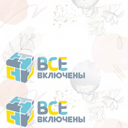
Перейти
к
содержанию