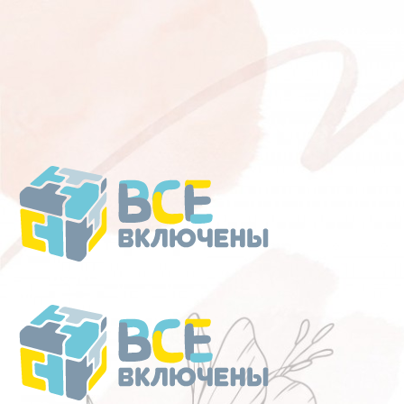
Перейти
к
содержанию