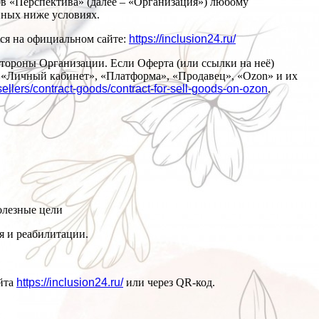
в «Перспектива» (далее – «Организация») любому
нных ниже условиях.
ется на официальном сайте:
https://inclusion24.ru/
 стороны Организации. Если Оферта (или ссылки на неё)
 «Личный кабинет», «Платформа», «Продавец», «Ozon» и их
-sellers/contract-goods/contract-for-sell-goods-on-ozon
.
олезные цели
я и реабилитации.
айта
https://inclusion24.ru/
или через QR-код.