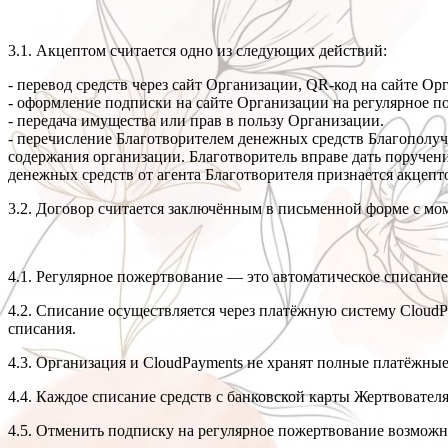
3.1. Акцептом считается одно из следующих действий:
- перевод средств через сайт Организации, QR-код на сайте О
- оформление подписки на сайте Организации на регулярное п
- передача имущества или прав в пользу Организации.
- перечисление Благотворителем денежных средств Благополуч
содержания организации. Благотворитель вправе дать поручени
денежных средств от агента Благотворителя признается акце
3.2. Договор считается заключённым в письменной форме с мом
4.1. Регулярное пожертвование — это автоматическое списание 
4.2. Списание осуществляется через платёжную систему CloudP
списания.
4.3. Организация и CloudPayments не хранят полные платёжны
4.4. Каждое списание средств с банковской карты Жертвовател
4.5. Отменить подписку на регулярное пожертвование возможн