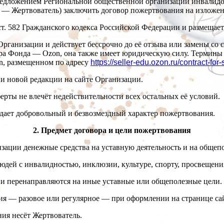
 предложением Региональной общественной организации инвалидо
е — Жертвователь) заключить договор пожертвования на изложе
 и ст. 582 Гражданского кодекса Российской Федерации и размеща
 Организации и действует бессрочно до её отзыва или замены со
ра Фонда — Ozon, она также имеет юридическую силу. Термины
n, размещенном по адресу
https://seller-edu.ozon.ru/contract-for
ии новой редакции на сайте Организации.
рты не влечёт недействительности всех остальных её условий.
ждает добровольный и безвозмездный характер пожертвования.
2. Предмет договора и цели пожертвования
изации денежные средства на уставную деятельность и на общеп
юдей с инвалидностью, инклюзии, культуре, спорту, просвещени
 они перенаправляются на иные уставные или общеполезные цели.
ния — разовое или регулярное — при оформлении на странице с
ния несёт Жертвователь.