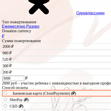
Одноклассники
Тип пожертвования
Ежемесячно
Разово
Donation currency
₽
Сумма пожертвования
2000
₽
980
₽
520
₽
300
₽
200
₽
₽
2000 руб – участие ребенка с инвалидностью в выездном проф
Способ оплаты
Банковская карта (CloudPayments)
(₽)
SberPay
(₽)
СБП
(₽)