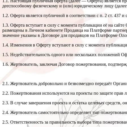
1.1. Настоящая публичная оферта (далее — Оферта) является
дееспособному физическому и (или) юридическому лицу (дале
1.2. Оферта является публичной в соответствии с п. 2 ст. 437
1.3. Оферта вступает в силу с момента публикации её на сайте
размещены в Личном кабинете Продавца на Платформе партне
значение указаны в Договоре для продавцов на Платформе Ozo
1.4. Изменения в Оферту вступают в силу с момента публикац
1.5. Недействительность одного или нескольких положений Офе
1.6. Жертвователь, заключая Договор пожертвования, подтвер
2.1. Жертвователь добровольно и безвозмездно передаёт Орган
2.2. Пожертвования используются на проекты по защите прав л
2.3. В случае завершения проекта и остатка целевых средств,
2.4. Жертвователь самостоятельно определяет тип пожертвова
2.5. Ответственность за правильность выбора типа пожертвова