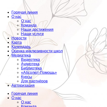
Горячая линия
О нас
О нас
Команда
Наши достижения
Наши услуги
Новости
Карта
Календарь
Оценка инклюзивности школ
Медиатека
Видеотека
Аудиотека
Библиотека
«Абсолют-Помощь»
Курсы
Для партнёров
Авторизация
Горячая линия
О нас
О нас
Команда