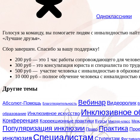
Одноклассники
Голосуя за команду, вы помогаете людям с инвалидностью най
«Лучшие друзья».
Сбор завершен. Спасибо за вашу поддержку!
200 руб — это 1 час работы сопровождающего для челове
300 руб – это консультация юриста и специалиста по тру
500 руб — участие человека с инвалидностью в образова
10 000 руб – полное обучение человека с инвалидностью 
Другие темы
Вебинар
Видеоролик
Абсолют-Помощь
Благотворительность
В
Инклюзивное о
Инклюзивное искусство
образование
Конференция
Коррекционные практики
Курсы
Мастер-класс
Меж
Популяризация инклюзии
Практика
Про
Право
Специалистам
инклюзия
Студентам
Фестивал