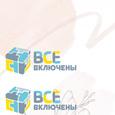
Перейти
к
содержанию