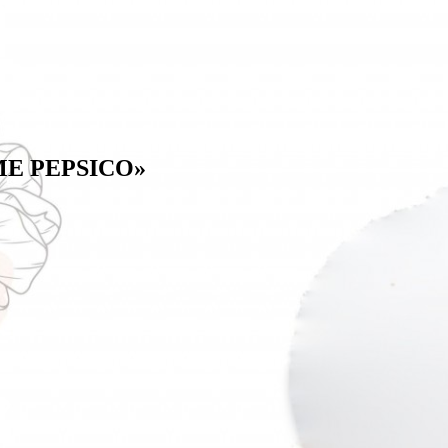
ТМЕ PEPSIСO»