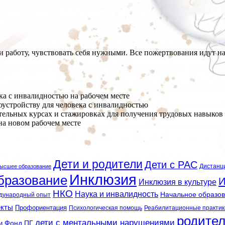
ти работу, чувствовать себя нужными. Все пожертвования идут
ка с инвалидностью на рабочем месте
доустройству для человека с инвалидностью
тельных курсах и стажировках для получения трудовых навыков
на новом рабочем месте
Дети и родители
Дети с РАС
Дистанц
ысшее образование
Инклюзия
бразование
И
Инклюзия в культуре
НКО
Наука и инвалидность
Начальное образо
дународный опыт
екты
Профориентация
Психологическая помощь
Реабилитационные практик
родите
дети с ментальными нарушениями
и
Фонд ПГ