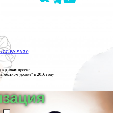
s СС-BY-SA 3.0
 в рамках проекта
а местном уровне" в 2016 году
изация
il