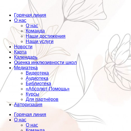
Горячая линия
О нас
О нас
Команда
Наши достижения
Наши услуги
Новости
Карта
Календарь
Оценка инклюзивности школ
Медиатека
Видеотека
Аудиотека
Библиотека
«Абсолют-Помощь»
Курсы
Для партнёров
Авторизация
Горячая линия
О нас
О нас
Команда