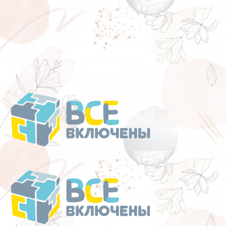
Перейти
к
содержанию