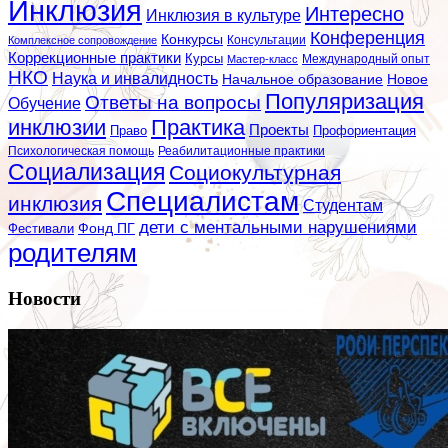
Инклюзия
Интересно
Инклюзия в культуре
Конференция
Конкурсы
Консультации
Комплексное сопровождение
Коррекционные практики
Курсы
Мастер-класс
Международный опыт
НКО
Наука и инвалидность
Начальное образование
Новое
Популяризация
Ответы на вопросы
Обучение
инклюзии
Практика
Проекты
Профориентация
Право
Психологическая помощь
Реабилитационные практики
Социализация
Социокультурная
Специалистам
инклюзия
Студентам
дети с ментальными нарушениями
Фестивали
Фонд ПГ
родителям
Новости