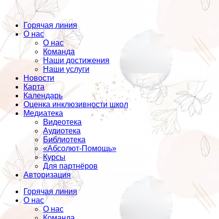
Горячая линия
О нас
О нас
Команда
Наши достижения
Наши услуги
Новости
Карта
Календарь
Оценка инклюзивности школ
Медиатека
Видеотека
Аудиотека
Библиотека
«Абсолют-Помощь»
Курсы
Для партнёров
Авторизация
Горячая линия
О нас
О нас
Команда