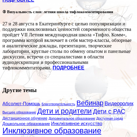
⑤ Визуальность слов: летняя школа тифлокомментирования
27 и 28 августа в Екатеринбурге с целью популяризации и
поддержки инклюзивных ценностей современного общества
пройдет VII Летняя международная школа «Тифло. Комм»,
программа которой включает в себя мастер-классы, обзорные
и аналитические доклады, презентации, творческие
лаборатории, круглые столы по обмену опытом и панельные
дискуссии, встречи со специалистами в области
аудиодескрипции и профессиональными
тифлокомментаторами.
ПОДРОБНЕЕ
Другие темы
Вебинар
Видеоролик
Абсолют-Помощь
Благотворительность
Дети и родители
Дети с РАС
Высшее образование
Дистанционное обучение
Дополнительное образование
Доступная среда
Инклюзивное искусство
Дошкольное образование
Инклюзивное образование