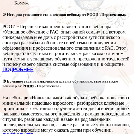
Комм».
① История успешного становления: вебинар от РООИ «Перспектива»
РООИ «Перспектива» представляет запись вебинара
«Успешное обучение с РАС: опыт одной семьи», на котором
спикеры (мама и ее дочь с расстройством аутистического
спектра) рассказали об опыте своей семьи в получении
образования и профессионального становления с РАС. Этот
вебинар стал честным и трогательным рассказом о личном
пути семьи к успешному обучению, преодолению трудностей
и поиску своего места в системе образования и в обществе.
ПОДРОБНЕЕ
② Большие задачи и маленькие шаги в обучении новым навыкам:
вебинар от РООИ «Перспектива»
На вебинаре «Новые навыки: как обучать ребенка пошагово с
минимальной помощью взрослого» разбираются ключевые
принципы эффективного обучения детей для освоения новых
навыков самостоятельного поведения в рамках повседневных
ситуаций, разбивая каждый навык на ряд маленьких
последовательных шагов, а также различные уровни помощи,
которую взрослые могут оказать детям при обучении.