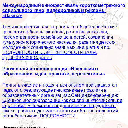
Международный кинофестиваль короткометражного
социального кино, видеороликов и рекламы
«Лампа»
Темы кинофестиваля затрагивают общечеловеческие
ценности в области экологии, развития инклюзии,
преемственности семейных ценностей, сохранения
культурно-исторического наследия, развития детских,
молодежных социально значимых инициатив и пр.
ПОДРОБНОСТИ. САЙТ КИНОФЕСТИВАЛЯ.
ср, 30.09.2026
·
Саратов
Региональная конференция «Инклюзия в
образовании: идеи, практики, перспективы»
Принять участие и поделиться опытом приглашаются
педагоги, реализующие инклюзивные практики в
образовательных организациях.Секции конференции:
«Дошкольное образование как основа инклюзии: опыт и
стратегии»; «Психолого‑педагогическая поддержка в
школе: работа с детьми с особыми образовательными
потребностями». ПОДРОБНОСТИ.
Подпишитесь на рассылку