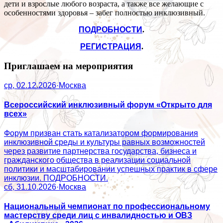
дети и взрослые любого возраста, а также все желающие с
особенностями здоровья – забег полностью инклюзивный.
ПОДРОБНОСТИ
.
РЕГИСТРАЦИЯ
.
Приглашаем на мероприятия
ср, 02.12.2026
·
Москва
Всероссийский инклюзивный форум «Открыто для
всех»
Форум призван стать катализатором формирования
инклюзивной среды и культуры равных возможностей
через развитие партнерства государства, бизнеса и
гражданского общества в реализации социальной
политики и масштабировании успешных практик в сфере
инклюзии. ПОДРОБНОСТИ.
сб, 31.10.2026
·
Москва
Национальный чемпионат по профессиональному
мастерству среди лиц с инвалидностью и ОВЗ