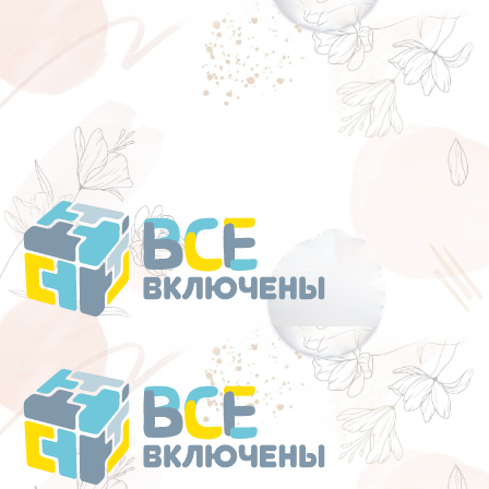
Перейти
к
содержанию