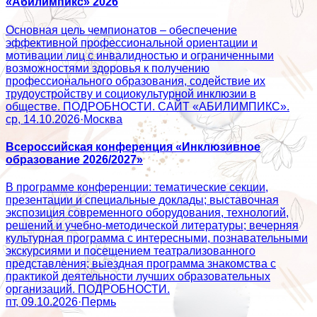
«Абилимпикс» 2026
Основная цель чемпионатов – обеспечение
эффективной профессиональной ориентации и
мотивации лиц с инвалидностью и ограниченными
возможностями здоровья к получению
профессионального образования, содействие их
трудоустройству и социокультурной инклюзии в
обществе. ПОДРОБНОСТИ. САЙТ «АБИЛИМПИКС».
ср, 14.10.2026
·
Москва
Всероссийская конференция «Инклюзивное
образование 2026/2027»
В программе конференции: тематические секции,
презентации и специальные доклады; выставочная
экспозиция современного оборудования, технологий,
решений и учебно-методической литературы; вечерняя
культурная программа с интересными, познавательными
экскурсиями и посещением театрализованного
представления; выездная программа знакомства с
практикой деятельности лучших образовательных
организаций. ПОДРОБНОСТИ.
пт, 09.10.2026
·
Пермь