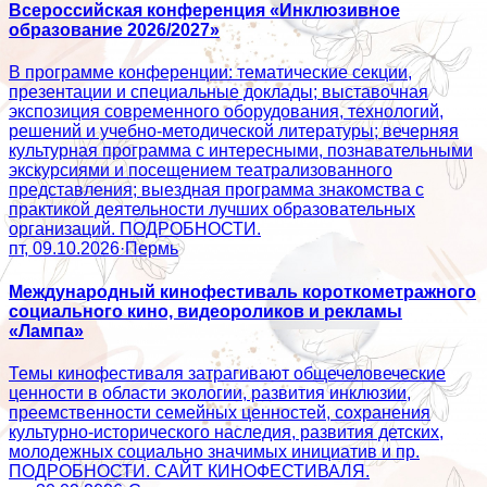
Всероссийская конференция «Инклюзивное
образование 2026/2027»
В программе конференции: тематические секции,
презентации и специальные доклады; выставочная
экспозиция современного оборудования, технологий,
решений и учебно-методической литературы; вечерняя
культурная программа с интересными, познавательными
экскурсиями и посещением театрализованного
представления; выездная программа знакомства с
практикой деятельности лучших образовательных
организаций. ПОДРОБНОСТИ.
пт, 09.10.2026
·
Пермь
Международный кинофестиваль короткометражного
социального кино, видеороликов и рекламы
«Лампа»
Темы кинофестиваля затрагивают общечеловеческие
ценности в области экологии, развития инклюзии,
преемственности семейных ценностей, сохранения
культурно-исторического наследия, развития детских,
молодежных социально значимых инициатив и пр.
ПОДРОБНОСТИ. САЙТ КИНОФЕСТИВАЛЯ.