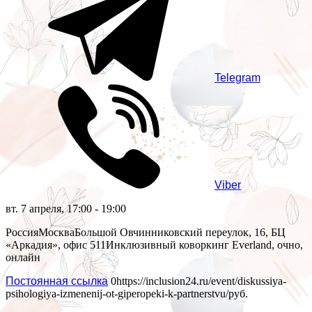
Telegram
Viber
вт. 7 апреля, 17:00 - 19:00
Россия
Москва
Большой Овчинниковский переулок, 16, БЦ
«Аркадия», офис 511
Инклюзивный коворкинг Everland, очно,
онлайн
Постоянная ссылка
0
https://inclusion24.ru/event/diskussiya-
psihologiya-izmenenij-ot-giperopeki-k-partnerstvu/
руб.