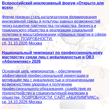
Всероссийский инклюзивный форум «Открыто для
всех»
Форум призван стать катализатором формирования
инклюзивной среды и культуры равных возможностей
через развитие партнерства государства, бизнеса и
гражданского общества в реализации социальной
политики и масштабировании успешных практик в сфере
инклюзии. ПОДРОБНОСТИ.
сб, 31.10.2026
·
Москва
Национальный чемпионат по профессиональному
мастерству среди лиц с инвалидностью и ОВЗ
«Абилимпикс» 2026
Основная цель чемпионатов – обеспечение
эффективной профессиональной ориентации и
мотивации лиц с инвалидностью и ограниченными
возможностями здоровья к получению
профессионального образования, содействие их
трудоустройству и социокультурной инклюзии в
обществе. ПОДРОБНОСТИ. САЙТ «АБИЛИМПИКС».
ср, 14.10.2026
·
Москва