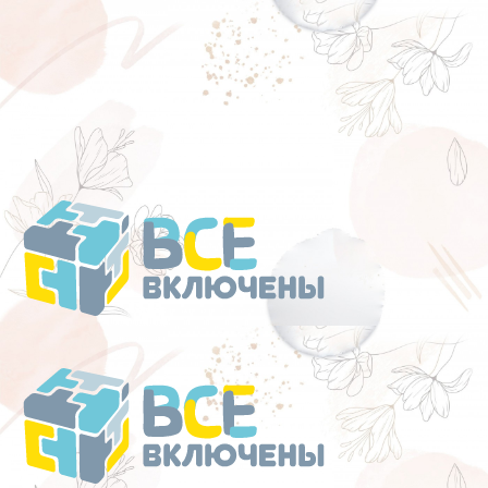
Перейти
к
содержанию