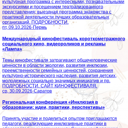
культурная программа с интересными, познавательными
экскурсиями и посещением театрализованного
представления; выездная программа знакомства с
практикой деятельности лучших образовательных
организаций. ПОДРОБНОСТИ.
пт, 09.10.2026
·
Пермь
Международный кинофестиваль короткометражного
социального кино, видеороликов и рекламы
«Лампа»
Темы кинофестиваля затрагивают общечеловеческие
ценности в области экологии, развития инклюзии,
преемственности семейных ценностей, сохранения
культурно-исторического наследия, развития детских,
молодежных социально значимых инициатив и пр.
ПОДРОБНОСТИ. САЙТ КИНОФЕСТИВАЛЯ.
ср, 30.09.2026
·
Саратов
Региональная конференция «Инклюзия в
образовании: идеи, практики, перспективы»
Принять участие и поделиться опытом приглашаются
педагоги, реализующие инклюзивные практики в