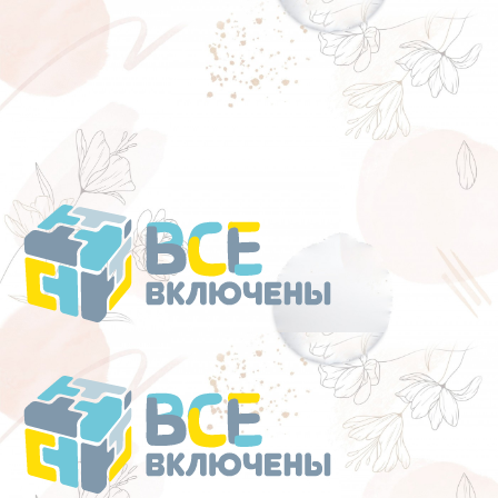
Перейти
к
содержанию