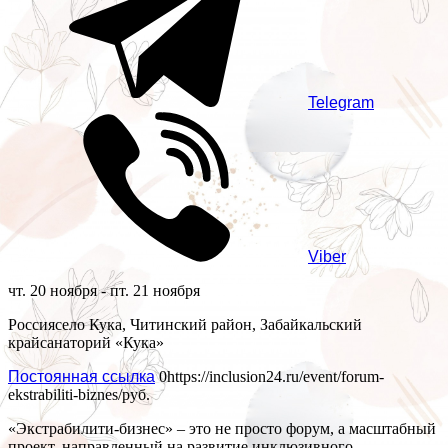
Telegram
Viber
чт. 20 ноября - пт. 21 ноября
Россия
село Кука, Читинский район, Забайкальский
край
санаторий «Кука»
Постоянная ссылка
0
https://inclusion24.ru/event/forum-
ekstrabiliti-biznes/
руб.
«Экстрабилити-бизнес» – это не просто форум, а масштабный
проект, направленный на развитие инклюзивного