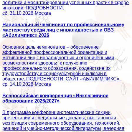
политики и масштабировании успешных практик в сфере
инклюзии. ПОДРОБНОСТИ.
сб, 31.10.2026
·
Москва
Национальный чемпионат по профессиональному
мастерству среди лиц с инвалидностью и ОВЗ
«Абилимпикс» 2026
Основная цель чемпионатов – обеспечение
эффективной профессиональной ориентации и
мотивации лиц с инвалидностью и ограниченными
возможностями здоровья к получению
профессионального образования, содействие их
трудоустройству и социокультурной инклюзии в
обществе. ПОДРОБНОСТИ. САЙТ «АБИЛИМПИКС».
ср, 14.10.2026
·
Москва
Всероссийская конференция «Инклюзивное
образование 2026/2027»
В программе конференции: тематические секции,
презентации и специальные доклады; выставочная
экспозиция современного оборудования, технологий,
решений и учебно-методической литературы; вечерняя