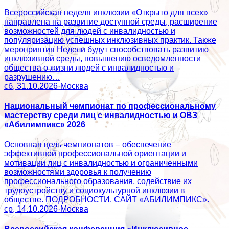
Всероссийская неделя инклюзии «Открыто для всех»
направлена на развитие доступной среды, расширение
возможностей для людей с инвалидностью и
популяризацию успешных инклюзивных практик. Также
мероприятия Недели будут способствовать развитию
инклюзивной среды, повышению осведомленности
общества о жизни людей с инвалидностью и
разрушению…
сб, 31.10.2026
·
Москва
Национальный чемпионат по профессиональному
мастерству среди лиц с инвалидностью и ОВЗ
«Абилимпикс» 2026
Основная цель чемпионатов – обеспечение
эффективной профессиональной ориентации и
мотивации лиц с инвалидностью и ограниченными
возможностями здоровья к получению
профессионального образования, содействие их
трудоустройству и социокультурной инклюзии в
обществе. ПОДРОБНОСТИ. САЙТ «АБИЛИМПИКС».
ср, 14.10.2026
·
Москва