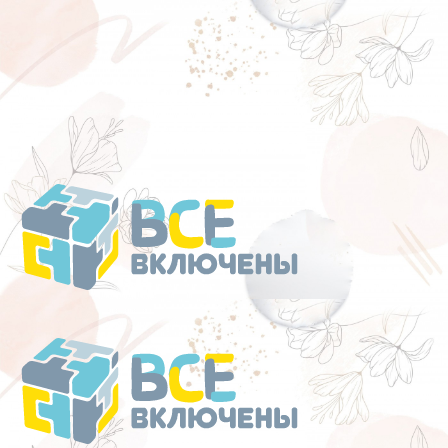
Перейти
к
содержанию