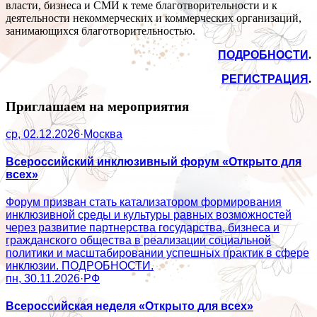
власти, бизнеса и СМИ к теме благотворительности и к
деятельности некоммерческих и коммерческих организаций,
занимающихся благотворительностью.
ПОДРОБНОСТИ
.
РЕГИСТРАЦИЯ
.
Приглашаем на мероприятия
ср, 02.12.2026
·
Москва
Всероссийский инклюзивный форум «Открыто для
всех»
Форум призван стать катализатором формирования
инклюзивной среды и культуры равных возможностей
через развитие партнерства государства, бизнеса и
гражданского общества в реализации социальной
политики и масштабировании успешных практик в сфере
инклюзии. ПОДРОБНОСТИ.
пн, 30.11.2026
·
РФ
Всероссийская неделя «Открыто для всех»