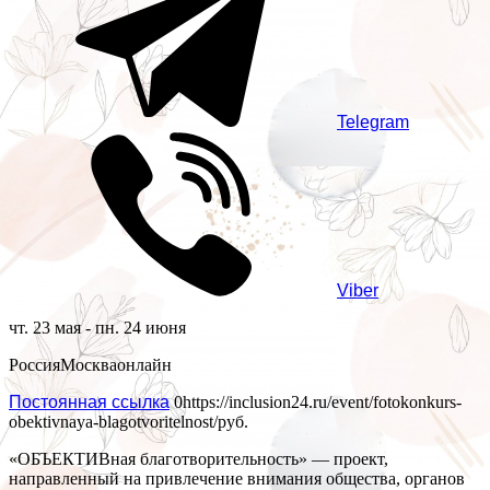
Telegram
Viber
чт. 23 мая - пн. 24 июня
Россия
Москва
онлайн
Постоянная ссылка
0
https://inclusion24.ru/event/fotokonkurs-
obektivnaya-blagotvoritelnost/
руб.
«ОБЪЕКТИВная благо­твори­тель­ность» — проект,
направленный на привлечение внимания общества, органов