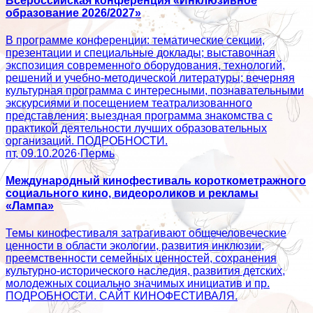
Всероссийская конференция «Инклюзивное
образование 2026/2027»
В программе конференции: тематические секции,
презентации и специальные доклады; выставочная
экспозиция современного оборудования, технологий,
решений и учебно-методической литературы; вечерняя
культурная программа с интересными, познавательными
экскурсиями и посещением театрализованного
представления; выездная программа знакомства с
практикой деятельности лучших образовательных
организаций. ПОДРОБНОСТИ.
пт, 09.10.2026
·
Пермь
Международный кинофестиваль короткометражного
социального кино, видеороликов и рекламы
«Лампа»
Темы кинофестиваля затрагивают общечеловеческие
ценности в области экологии, развития инклюзии,
преемственности семейных ценностей, сохранения
культурно-исторического наследия, развития детских,
молодежных социально значимых инициатив и пр.
ПОДРОБНОСТИ. САЙТ КИНОФЕСТИВАЛЯ.