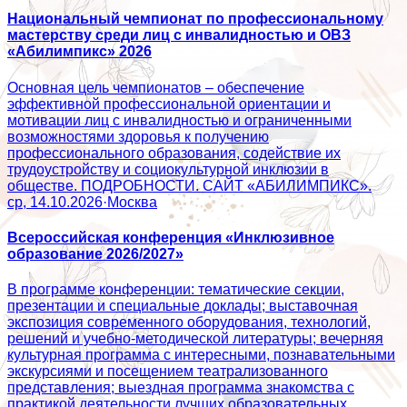
Национальный чемпионат по профессиональному
мастерству среди лиц с инвалидностью и ОВЗ
«Абилимпикс» 2026
Основная цель чемпионатов – обеспечение
эффективной профессиональной ориентации и
мотивации лиц с инвалидностью и ограниченными
возможностями здоровья к получению
профессионального образования, содействие их
трудоустройству и социокультурной инклюзии в
обществе. ПОДРОБНОСТИ. САЙТ «АБИЛИМПИКС».
ср, 14.10.2026
·
Москва
Всероссийская конференция «Инклюзивное
образование 2026/2027»
В программе конференции: тематические секции,
презентации и специальные доклады; выставочная
экспозиция современного оборудования, технологий,
решений и учебно-методической литературы; вечерняя
культурная программа с интересными, познавательными
экскурсиями и посещением театрализованного
представления; выездная программа знакомства с
практикой деятельности лучших образовательных