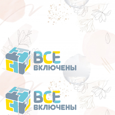
Перейти
к
содержанию