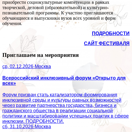
приобрести социокультурные компетенции в рамках
творческой, деловой (образовательной) и культурно-
познавательной программы. К участию приглашаются
обучающиеся и выпускники вузов всех уровней и форм
обучения.
ПОДРОБНОСТИ
САЙТ ФЕСТИВАЛЯ
Приглашаем на мероприятия
ср, 02.12.2026
·
Москва
Всероссийский инклюзивный форум «Открыто для
всех»
Форум призван стать катализатором формирования
инклюзивной среды и культуры равных возможностей
через развитие партнерства государства, бизнеса и
гражданского общества в реализации социальной
политики и масштабировании успешных практик в сфере
инклюзии. ПОДРОБНОСТИ.
сб, 31.10.2026
·
Москва