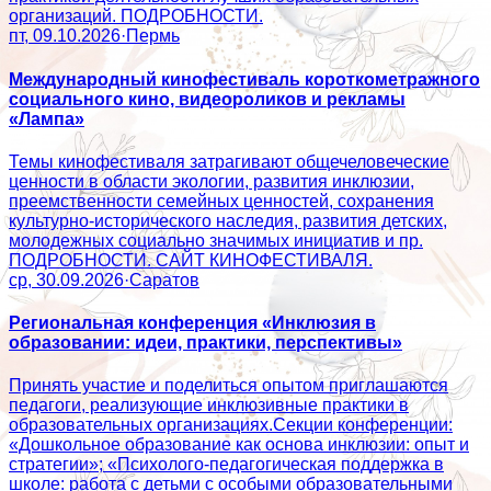
организаций. ПОДРОБНОСТИ.
пт, 09.10.2026
·
Пермь
Международный кинофестиваль короткометражного
социального кино, видеороликов и рекламы
«Лампа»
Темы кинофестиваля затрагивают общечеловеческие
ценности в области экологии, развития инклюзии,
преемственности семейных ценностей, сохранения
культурно-исторического наследия, развития детских,
молодежных социально значимых инициатив и пр.
ПОДРОБНОСТИ. САЙТ КИНОФЕСТИВАЛЯ.
ср, 30.09.2026
·
Саратов
Региональная конференция «Инклюзия в
образовании: идеи, практики, перспективы»
Принять участие и поделиться опытом приглашаются
педагоги, реализующие инклюзивные практики в
образовательных организациях.Секции конференции:
«Дошкольное образование как основа инклюзии: опыт и
стратегии»; «Психолого‑педагогическая поддержка в
школе: работа с детьми с особыми образовательными