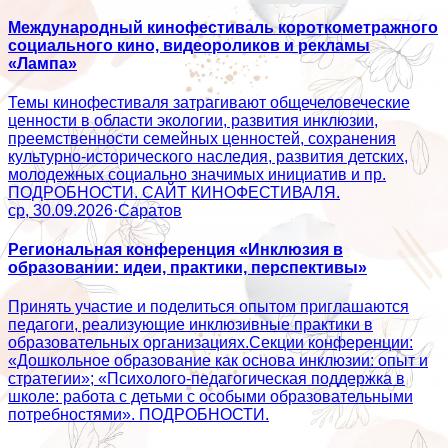
Международный кинофестиваль короткометражного
социального кино, видеороликов и рекламы
«Лампа»
Темы кинофестиваля затрагивают общечеловеческие
ценности в области экологии, развития инклюзии,
преемственности семейных ценностей, сохранения
культурно-исторического наследия, развития детских,
молодежных социально значимых инициатив и пр.
ПОДРОБНОСТИ. САЙТ КИНОФЕСТИВАЛЯ.
ср, 30.09.2026
·
Саратов
Региональная конференция «Инклюзия в
образовании: идеи, практики, перспективы»
Принять участие и поделиться опытом приглашаются
педагоги, реализующие инклюзивные практики в
образовательных организациях.Секции конференции:
«Дошкольное образование как основа инклюзии: опыт и
стратегии»; «Психолого‑педагогическая поддержка в
школе: работа с детьми с особыми образовательными
потребностями». ПОДРОБНОСТИ.