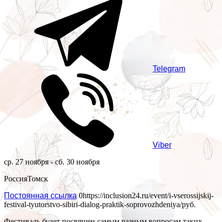
Telegram
Viber
ср. 27 ноября - сб. 30 ноября
Россия
Томск
Постоянная ссылка
0
https://inclusion24.ru/event/i-vserossijskij-
festival-tyutorstvo-sibiri-dialog-praktik-soprovozhdeniya/
руб.
Фестиваль будет посвящен самым разным вопросам таких