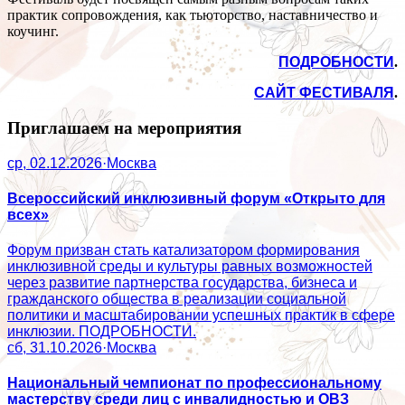
практик сопровождения, как тьюторство, наставничество и
коучинг.
ПОДРОБНОСТИ
.
САЙТ ФЕСТИВАЛЯ
.
Приглашаем на мероприятия
ср, 02.12.2026
·
Москва
Всероссийский инклюзивный форум «Открыто для
всех»
Форум призван стать катализатором формирования
инклюзивной среды и культуры равных возможностей
через развитие партнерства государства, бизнеса и
гражданского общества в реализации социальной
политики и масштабировании успешных практик в сфере
инклюзии. ПОДРОБНОСТИ.
сб, 31.10.2026
·
Москва
Национальный чемпионат по профессиональному
мастерству среди лиц с инвалидностью и ОВЗ