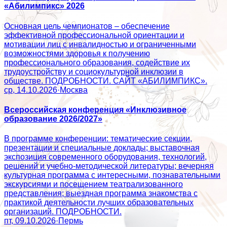
«Абилимпикс» 2026
Основная цель чемпионатов – обеспечение
эффективной профессиональной ориентации и
мотивации лиц с инвалидностью и ограниченными
возможностями здоровья к получению
профессионального образования, содействие их
трудоустройству и социокультурной инклюзии в
обществе. ПОДРОБНОСТИ. САЙТ «АБИЛИМПИКС».
ср, 14.10.2026
·
Москва
Всероссийская конференция «Инклюзивное
образование 2026/2027»
В программе конференции: тематические секции,
презентации и специальные доклады; выставочная
экспозиция современного оборудования, технологий,
решений и учебно-методической литературы; вечерняя
культурная программа с интересными, познавательными
экскурсиями и посещением театрализованного
представления; выездная программа знакомства с
практикой деятельности лучших образовательных
организаций. ПОДРОБНОСТИ.
пт, 09.10.2026
·
Пермь