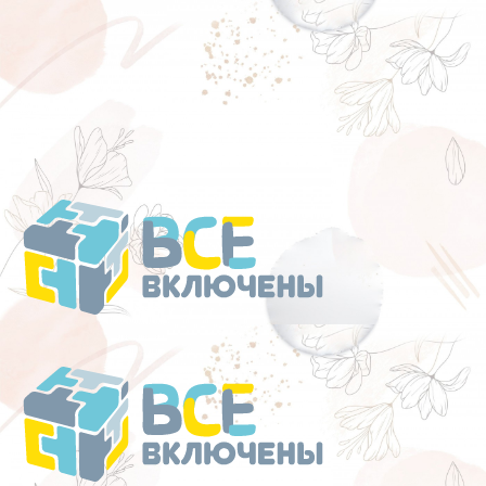
Перейти
к
содержанию