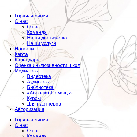
Горячая линия
О нас
О нас
Команда
Наши достижения
Наши услуги
Новости
Карта
Календарь
Оценка инклюзивности школ
Медиатека
Видеотека
Аудиотека
Библиотека
«Абсолют-Помощь»
Курсы
Для партнёров
Авторизация
Горячая линия
О нас
О нас
Команда