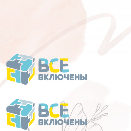
Перейти
к
содержанию