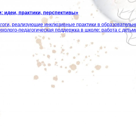
 идеи, практики, перспективы»
агоги, реализующие инклюзивные практики в образователь
сихолого‑педагогическая поддержка в школе: работа с дет