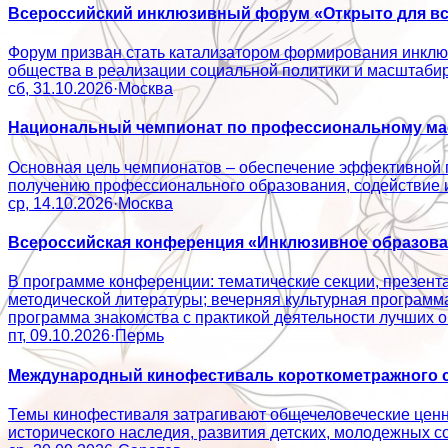
Всероссийский инклюзивный форум «Открыто для вс
Форум призван стать катализатором формирования инклюз
общества в реализации социальной политики и масштаб
сб, 31.10.2026
·
Москва
Национальный чемпионат по профессиональному мас
Основная цель чемпионатов – обеспечение эффективной 
получению профессионального образования, содействие
ср, 14.10.2026
·
Москва
Всероссийская конференция «Инклюзивное образован
В программе конференции: тематические секции, презент
методической литературы; вечерняя культурная программ
программа знакомства с практикой деятельности лучши
пт, 09.10.2026
·
Пермь
Международный кинофестиваль короткометражного с
Темы кинофестиваля затрагивают общечеловеческие ценно
исторического наследия, развития детских, молодежн