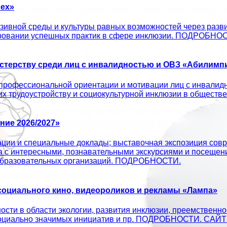
ех»
ивной среды и культуры равных возможностей через развит
ировании успешных практик в сфере инклюзии. ПОДРОБНО
терству среди лиц с инвалидностью и ОВЗ «Абилимпи
профессиональной ориентации и мотивации лиц с инвалид
 их трудоустройству и социокультурной инклюзии в об
ие 2026/2027»
ации и специальные доклады; выставочная экспозиция совр
а с интересными, познавательными экскурсиями и посещен
х образовательных организаций. ПОДРОБНОСТИ.
оциального кино, видеороликов и рекламы «Лампа»
сти в области экологии, развития инклюзии, преемственно
ых социально значимых инициатив и пр. ПОДРОБНОСТИ. С