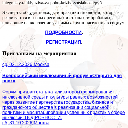
integratsiya-inklyuziya-v-epohu-krizisa-sotsialnosti/
руб.
Эксперты обсудят подходы и практики инклюзии, которые
реализуются в разных регионах и странах, и проблемы,
влияющие на включение уязвимых групп населения в социум.
ПОДРОБНОСТИ
.
РЕГИСТРАЦИЯ
.
Приглашаем на мероприятия
ср, 02.12.2026
·
Москва
Всероссийский инклюзивный форум «Открыто для
всех»
Форум призван стать катализатором формирования
инклюзивной среды и культуры равных возможностей
через развитие партнерства государства, бизнеса и
гражданского общества в реализации социальной
политики и масштабировании успешных практик в сфере
инклюзии. ПОДРОБНОСТИ.
сб, 31.10.2026
·
Москва