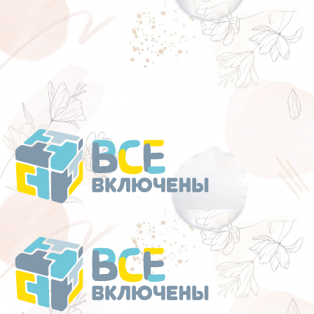
Перейти
к
содержанию