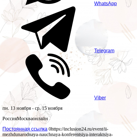
WhatsApp
Telegram
Viber
пн. 13 ноября - ср. 15 ноября
Россия
Москва
онлайн
Постоянная ссылка
0
https://inclusion24.ru/event/ii-
mezhdunarodnaya-nauchnaya-konferentsiya-interaktsiya-