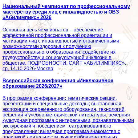
Национальный чемпионат по профессиональному
мастерству среди лиц с инвалидностью и ОВЗ
«Абилимпикс» 2026
Основная цель чемпионатов – обеспечение
эффективной профессиональной ориентации и
мотивации лиц с инвалидностью и ограниченными
возможностями здоровья к получению
профессионального образования, содействие их
трудоустройству и социокультурной инклюзии в
обществе. ПОДРОБНОСТИ. САЙТ «АБИЛИМПИКС».
ср, 14.10.2026
·
Москва
Всероссийская конференция «Инклюзивное
образование 2026/2027»
В программе конференции: тематические секции,
презентации и специальные доклады; выставочная
экспозиция современного оборудования, технологий,
решений и учебно-методической литературы; вечерняя
культурная программа с интересными, познавательными
экскурсиями и посещением театрализованного
представления; выездная программа знакомства с
практикой деятельности лучших образовательных