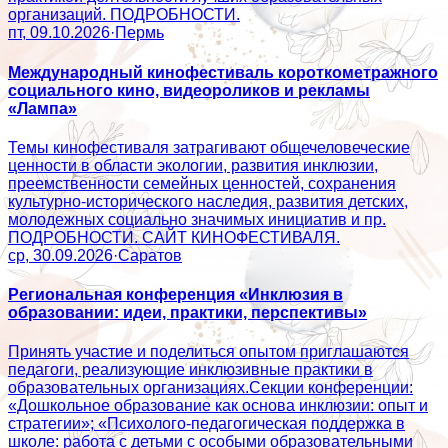
организаций. ПОДРОБНОСТИ.
пт, 09.10.2026
·
Пермь
Международный кинофестиваль короткометражного
социального кино, видеороликов и рекламы
«Лампа»
Темы кинофестиваля затрагивают общечеловеческие
ценности в области экологии, развития инклюзии,
преемственности семейных ценностей, сохранения
культурно-исторического наследия, развития детских,
молодежных социально значимых инициатив и пр.
ПОДРОБНОСТИ. САЙТ КИНОФЕСТИВАЛЯ.
ср, 30.09.2026
·
Саратов
Региональная конференция «Инклюзия в
образовании: идеи, практики, перспективы»
Принять участие и поделиться опытом приглашаются
педагоги, реализующие инклюзивные практики в
образовательных организациях.Секции конференции:
«Дошкольное образование как основа инклюзии: опыт и
стратегии»; «Психолого‑педагогическая поддержка в
школе: работа с детьми с особыми образовательными