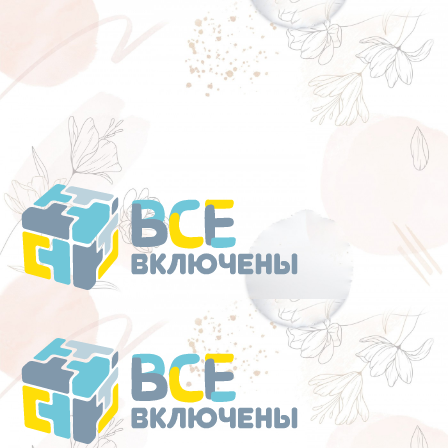
Перейти
к
содержанию