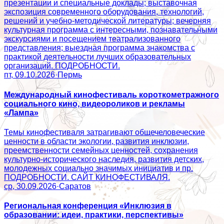
презентации и специальные доклады; выставочная
экспозиция современного оборудования, технологий,
решений и учебно-методической литературы; вечерняя
культурная программа с интересными, познавательными
экскурсиями и посещением театрализованного
представления; выездная программа знакомства с
практикой деятельности лучших образовательных
организаций. ПОДРОБНОСТИ.
пт, 09.10.2026
·
Пермь
Международный кинофестиваль короткометражного
социального кино, видеороликов и рекламы
«Лампа»
Темы кинофестиваля затрагивают общечеловеческие
ценности в области экологии, развития инклюзии,
преемственности семейных ценностей, сохранения
культурно-исторического наследия, развития детских,
молодежных социально значимых инициатив и пр.
ПОДРОБНОСТИ. САЙТ КИНОФЕСТИВАЛЯ.
ср, 30.09.2026
·
Саратов
Региональная конференция «Инклюзия в
образовании: идеи, практики, перспективы»