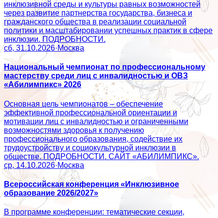
инклюзивной среды и культуры равных возможностей
через развитие партнерства государства, бизнеса и
гражданского общества в реализации социальной
политики и масштабировании успешных практик в сфере
инклюзии. ПОДРОБНОСТИ.
сб, 31.10.2026
·
Москва
Национальный чемпионат по профессиональному
мастерству среди лиц с инвалидностью и ОВЗ
«Абилимпикс» 2026
Основная цель чемпионатов – обеспечение
эффективной профессиональной ориентации и
мотивации лиц с инвалидностью и ограниченными
возможностями здоровья к получению
профессионального образования, содействие их
трудоустройству и социокультурной инклюзии в
обществе. ПОДРОБНОСТИ. САЙТ «АБИЛИМПИКС».
ср, 14.10.2026
·
Москва
Всероссийская конференция «Инклюзивное
образование 2026/2027»
В программе конференции: тематические секции,