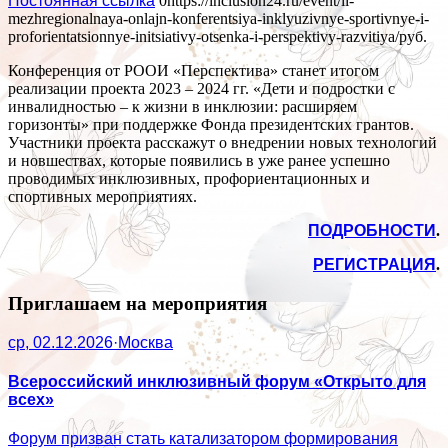
Постоянная ссылка
0
https://inclusion24.ru/event/ii-
mezhregionalnaya-onlajn-konferentsiya-inklyuzivnye-sportivnye-i-
proforientatsionnye-initsiativy-otsenka-i-perspektivy-razvitiya/
руб.
Конференция от РООИ «Перспектива» станет итогом
реализации проекта 2023 – 2024 гг. «Дети и подростки с
инвалидностью – к жизни в инклюзии: расширяем
горизонты» при поддержке Фонда президентских грантов.
Участники проекта расскажут о внедрении новых технологий
и новшествах, которые появились в уже ранее успешно
проводимых инклюзивных, профориентационных и
спортивных мероприятиях.
ПОДРОБНОСТИ
.
РЕГИСТРАЦИЯ
.
Приглашаем на мероприятия
ср, 02.12.2026
·
Москва
Всероссийский инклюзивный форум «Открыто для
всех»
Форум призван стать катализатором формирования