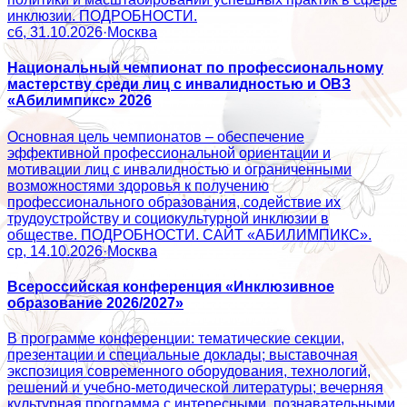
инклюзии. ПОДРОБНОСТИ.
сб, 31.10.2026
·
Москва
Национальный чемпионат по профессиональному
мастерству среди лиц с инвалидностью и ОВЗ
«Абилимпикс» 2026
Основная цель чемпионатов – обеспечение
эффективной профессиональной ориентации и
мотивации лиц с инвалидностью и ограниченными
возможностями здоровья к получению
профессионального образования, содействие их
трудоустройству и социокультурной инклюзии в
обществе. ПОДРОБНОСТИ. САЙТ «АБИЛИМПИКС».
ср, 14.10.2026
·
Москва
Всероссийская конференция «Инклюзивное
образование 2026/2027»
В программе конференции: тематические секции,
презентации и специальные доклады; выставочная
экспозиция современного оборудования, технологий,
решений и учебно-методической литературы; вечерняя
культурная программа с интересными, познавательными