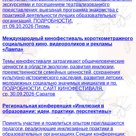
экскурсиями и посещением театрализованного
представления; выездная программа знакомства с
практикой деятельности лучших образовательных
организаций. ПОДРОБНОСТИ.
пт, 09.10.2026
·
Пермь
Международный кинофестиваль короткометражного
социального кино, видеороликов и рекламы
«Лампа»
Темы кинофестиваля затрагивают общечеловеческие
ценности в области экологии, развития инклюзии,
преемственности семейных ценностей, сохранения
культурно-исторического наследия, развития детских,
молодежных социально значимых инициатив и пр.
ПОДРОБНОСТИ. САЙТ КИНОФЕСТИВАЛЯ.
ср, 30.09.2026
·
Саратов
Региональная конференция «Инклюзия в
образовании: идеи, практики, перспективы»
Принять участие и поделиться опытом приглашаются
педагоги, реализующие инклюзивные практики в
образовательных организациях.Секции конференции: