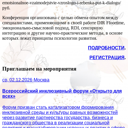
emotsionalnoe-vzaimodejstvie-vzroslogo-i-rebenka-put-k-dialogu/
руб.
Конференция организована с целью обмена опытом между
специалистами, применяющими в своей работе DIR Floortime,
эмоционально-смысловой подход, RDI, сенсорную
интеграцию и другие научно-практические методы, в основе
которых лежат принципы психологии развития.
ПОДРОБНОСТИ
.
РЕГИСТРАЦИЯ
.
Приглашаем на мероприятия
ср, 02.12.2026
·
Москва
Всероссийский инклюзивный форум «Открыто для
всех»
Форум призван стать катализатором формирования
инклюзивной среды и культуры равных возможностей
через развитие партнерства государства, бизнеса и
гражданского общества в реализации социальной
политики и масштабировании успешных практик в сфере