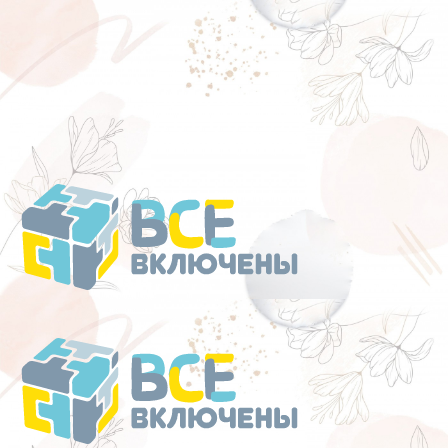
Перейти
к
содержанию