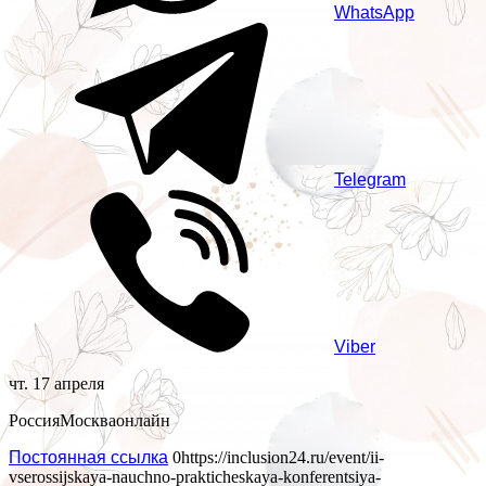
WhatsApp
Telegram
Viber
чт. 17 апреля
Россия
Москва
онлайн
Постоянная ссылка
0
https://inclusion24.ru/event/ii-
vserossijskaya-nauchno-prakticheskaya-konferentsiya-