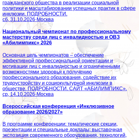
гражданского общества в реализации социальной
политики и масштабировании успешных практик в сфере
инклюзии. ПОДРОБНОСТИ.
сб, 31.10.2026
·
Москва
Национальный чемпионат по профессиональному
мастерству среди лиц с инвалидностью и ОВЗ
«Абилимпикс» 2026
Основная цель чемпионатов – обеспечение
эффективной профессиональной ориентации и
мотивации лиц с инвалидностью и ограниченными
возможностями здоровья к получению
профессионального образования, содействие их
трудоустройству и социокультурной инклюзии в
обществе. ПОДРОБНОСТИ. САЙТ «АБИЛИМПИКС».
ср, 14.10.2026
·
Москва
Всероссийская конференция «Инклюзивное
образование 2026/2027»
В программе конференции: тематические секции,
презентации и специальные доклады; выставочная
экспозиция современного оборудования, технологий,