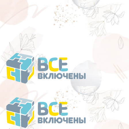
Перейти
к
содержанию