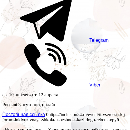
Telegram
Viber
ср. 10 апреля - пт. 12 апреля
Россия
Сургут
очно, онлайн
Постоянная ссылка
0
https://inclusion24.ru/event/ii-vserossijskij-
forum-inklyuzivnaya-shkola-uspeshnost-kazhdogo-rebenka/
руб.
«Инклюзивная школа. Успешность каждого ребенка» – проект