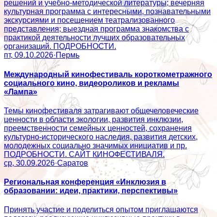
решений и учебно-методической литературы; вечерняя
культурная программа с интересными, познавательными
экскурсиями и посещением театрализованного
представления; выездная программа знакомства с
практикой деятельности лучших образовательных
организаций. ПОДРОБНОСТИ.
пт, 09.10.2026
·
Пермь
Международный кинофестиваль короткометражного
социального кино, видеороликов и рекламы
«Лампа»
Темы кинофестиваля затрагивают общечеловеческие
ценности в области экологии, развития инклюзии,
преемственности семейных ценностей, сохранения
культурно-исторического наследия, развития детских,
молодежных социально значимых инициатив и пр.
ПОДРОБНОСТИ. САЙТ КИНОФЕСТИВАЛЯ.
ср, 30.09.2026
·
Саратов
Региональная конференция «Инклюзия в
образовании: идеи, практики, перспективы»
Принять участие и поделиться опытом приглашаются