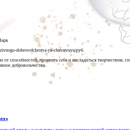
Парк
klyuzivnogo-dobrovolchestva-ya-chuvstvuyu/
руб.
 от способностей, проявить себя и насладиться творчеством, с
ивное добровольчество.
ех»