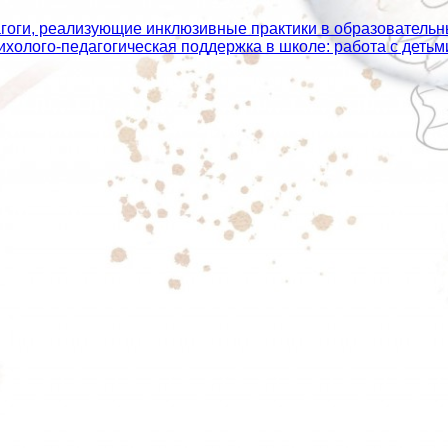
агоги, реализующие инклюзивные практики в образователь
сихолого‑педагогическая поддержка в школе: работа с дет