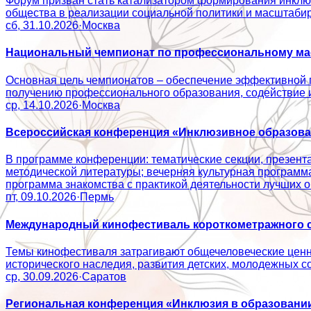
Форум призван стать катализатором формирования инклюз
общества в реализации социальной политики и масштаб
сб, 31.10.2026
·
Москва
Национальный чемпионат по профессиональному мас
Основная цель чемпионатов – обеспечение эффективной 
получению профессионального образования, содействие
ср, 14.10.2026
·
Москва
Всероссийская конференция «Инклюзивное образован
В программе конференции: тематические секции, презент
методической литературы; вечерняя культурная программ
программа знакомства с практикой деятельности лучши
пт, 09.10.2026
·
Пермь
Международный кинофестиваль короткометражного с
Темы кинофестиваля затрагивают общечеловеческие ценно
исторического наследия, развития детских, молодежн
ср, 30.09.2026
·
Саратов
Региональная конференция «Инклюзия в образовании: