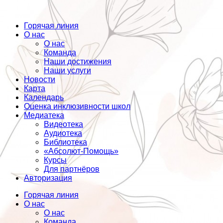
Горячая линия
О нас
О нас
Команда
Наши достижения
Наши услуги
Новости
Карта
Календарь
Оценка инклюзивности школ
Медиатека
Видеотека
Аудиотека
Библиотека
«Абсолют-Помощь»
Курсы
Для партнёров
Авторизация
Горячая линия
О нас
О нас
Команда