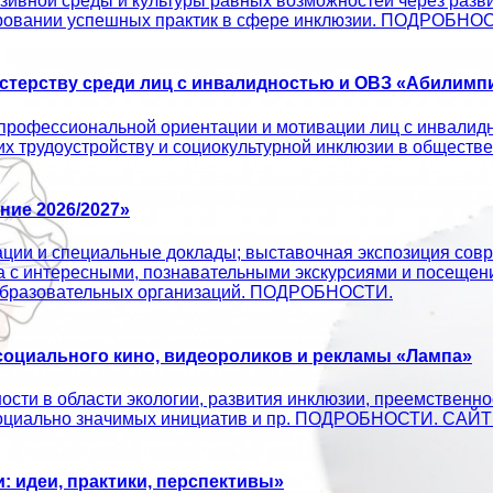
ивной среды и культуры равных возможностей через развит
ировании успешных практик в сфере инклюзии. ПОДРОБНО
терству среди лиц с инвалидностью и ОВЗ «Абилимпи
профессиональной ориентации и мотивации лиц с инвалид
 их трудоустройству и социокультурной инклюзии в об
ие 2026/2027»
ации и специальные доклады; выставочная экспозиция совр
а с интересными, познавательными экскурсиями и посещен
х образовательных организаций. ПОДРОБНОСТИ.
оциального кино, видеороликов и рекламы «Лампа»
сти в области экологии, развития инклюзии, преемственно
ых социально значимых инициатив и пр. ПОДРОБНОСТИ. С
 идеи, практики, перспективы»