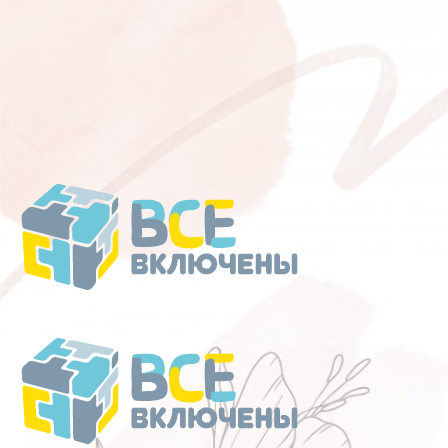
Перейти
к
содержанию