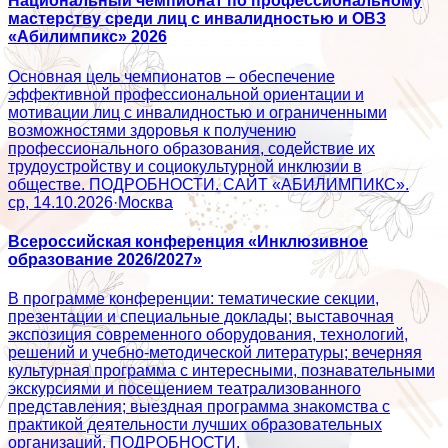
Национальный чемпионат по профессиональному
мастерству среди лиц с инвалидностью и ОВЗ
«Абилимпикс» 2026
Основная цель чемпионатов – обеспечение
эффективной профессиональной ориентации и
мотивации лиц с инвалидностью и ограниченными
возможностями здоровья к получению
профессионального образования, содействие их
трудоустройству и социокультурной инклюзии в
обществе. ПОДРОБНОСТИ. САЙТ «АБИЛИМПИКС».
ср, 14.10.2026
·
Москва
Всероссийская конференция «Инклюзивное
образование 2026/2027»
В программе конференции: тематические секции,
презентации и специальные доклады; выставочная
экспозиция современного оборудования, технологий,
решений и учебно-методической литературы; вечерняя
культурная программа с интересными, познавательными
экскурсиями и посещением театрализованного
представления; выездная программа знакомства с
практикой деятельности лучших образовательных
организаций. ПОДРОБНОСТИ.