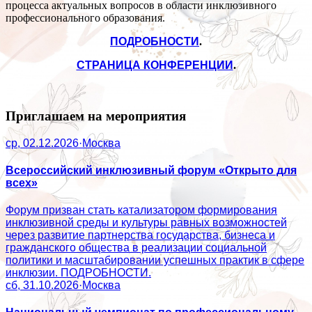
процесса актуальных вопросов в области инклюзивного
профессионального образования.
ПОДРОБНОСТИ
.
СТРАНИЦА КОНФЕРЕНЦИИ
.
Приглашаем на мероприятия
ср, 02.12.2026
·
Москва
Всероссийский инклюзивный форум «Открыто для
всех»
Форум призван стать катализатором формирования
инклюзивной среды и культуры равных возможностей
через развитие партнерства государства, бизнеса и
гражданского общества в реализации социальной
политики и масштабировании успешных практик в сфере
инклюзии. ПОДРОБНОСТИ.
сб, 31.10.2026
·
Москва