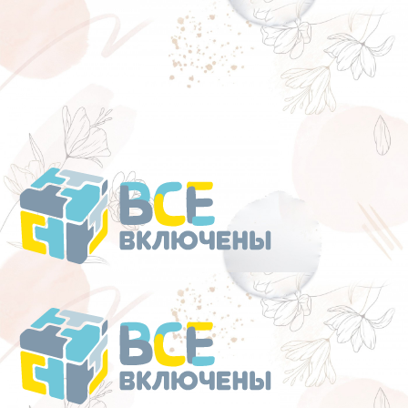
Перейти
к
содержанию