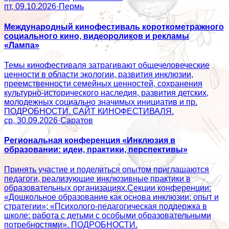
пт, 09.10.2026
·
Пермь
Международный кинофестиваль короткометражного
социального кино, видеороликов и рекламы
«Лампа»
Темы кинофестиваля затрагивают общечеловеческие
ценности в области экологии, развития инклюзии,
преемственности семейных ценностей, сохранения
культурно-исторического наследия, развития детских,
молодежных социально значимых инициатив и пр.
ПОДРОБНОСТИ. САЙТ КИНОФЕСТИВАЛЯ.
ср, 30.09.2026
·
Саратов
Региональная конференция «Инклюзия в
образовании: идеи, практики, перспективы»
Принять участие и поделиться опытом приглашаются
педагоги, реализующие инклюзивные практики в
образовательных организациях.Секции конференции:
«Дошкольное образование как основа инклюзии: опыт и
стратегии»; «Психолого‑педагогическая поддержка в
школе: работа с детьми с особыми образовательными
потребностями». ПОДРОБНОСТИ.