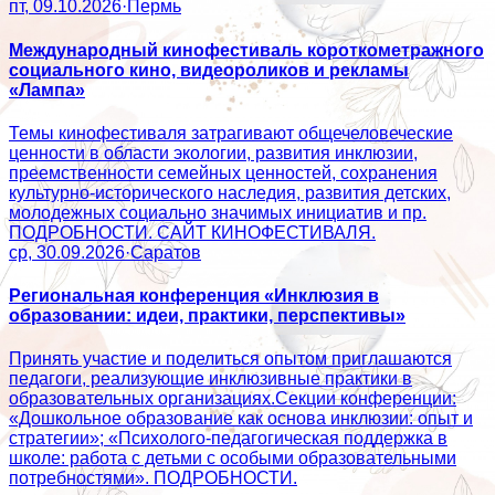
пт, 09.10.2026
·
Пермь
Международный кинофестиваль короткометражного
социального кино, видеороликов и рекламы
«Лампа»
Темы кинофестиваля затрагивают общечеловеческие
ценности в области экологии, развития инклюзии,
преемственности семейных ценностей, сохранения
культурно-исторического наследия, развития детских,
молодежных социально значимых инициатив и пр.
ПОДРОБНОСТИ. САЙТ КИНОФЕСТИВАЛЯ.
ср, 30.09.2026
·
Саратов
Региональная конференция «Инклюзия в
образовании: идеи, практики, перспективы»
Принять участие и поделиться опытом приглашаются
педагоги, реализующие инклюзивные практики в
образовательных организациях.Секции конференции:
«Дошкольное образование как основа инклюзии: опыт и
стратегии»; «Психолого‑педагогическая поддержка в
школе: работа с детьми с особыми образовательными
потребностями». ПОДРОБНОСТИ.