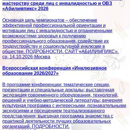
мастерству среди лиц с инвалидностью и ОВЗ
«Абилимпикс» 2026
Основная цель чемпионатов – обеспечение
эффективной профессиональной ориентации и
мотивации лиц с инвалидностью и ограниченными
возможностями здоровья к получению
профессионального образования, содействие их
трудоустройству и социокультурной инклюзии в
обществе. ПОДРОБНОСТИ. САЙТ «АБИЛИМПИКС».
ср, 14.10.2026
·
Москва
Всероссийская конференция «Инклюзивное
образование 2026/2027»
В программе конференции: тематические секции,
презентации и специальные доклады; выставочная
экспозиция современного оборудования, технологий,
решений и учебно-методической литературы; вечерняя
культурная программа с интересными, познавательными
экскурсиями и посещением театрализованного
представления; выездная программа знакомства с
практикой деятельности лучших образовательных
организаций. ПОДРОБНОСТИ.