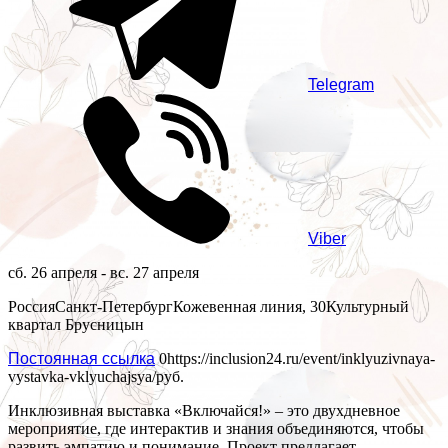
Telegram
Viber
сб. 26 апреля - вс. 27 апреля
Россия
Санкт-Петербург
Кожевенная линия, 30
Культурный
квартал Брусницын
Постоянная ссылка
0
https://inclusion24.ru/event/inklyuzivnaya-
vystavka-vklyuchajsya/
руб.
Инклюзивная выставка «Включайся!» – это двухдневное
мероприятие, где интерактив и знания объединяются, чтобы
развить эмпатию и понимание. Проект предлагает