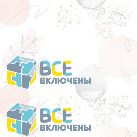
Перейти
к
содержанию