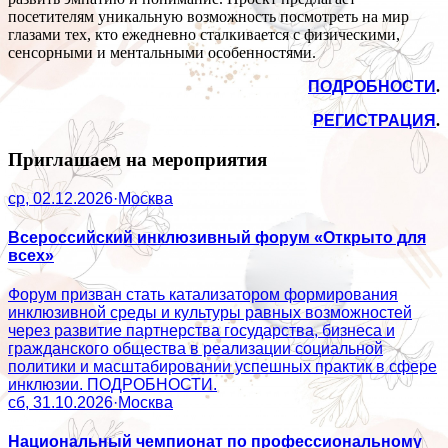
посетителям уникальную возможность посмотреть на мир
глазами тех, кто ежедневно сталкивается с физическими,
сенсорными и ментальными особенностями.
ПОДРОБНОСТИ
.
РЕГИСТРАЦИЯ
.
Приглашаем на мероприятия
ср, 02.12.2026
·
Москва
Всероссийский инклюзивный форум «Открыто для
всех»
Форум призван стать катализатором формирования
инклюзивной среды и культуры равных возможностей
через развитие партнерства государства, бизнеса и
гражданского общества в реализации социальной
политики и масштабировании успешных практик в сфере
инклюзии. ПОДРОБНОСТИ.
сб, 31.10.2026
·
Москва
Национальный чемпионат по профессиональному