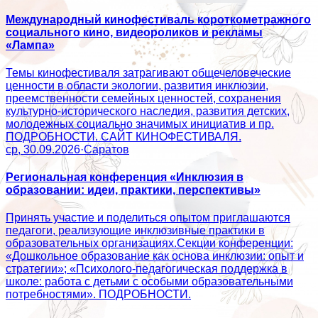
Международный кинофестиваль короткометражного
социального кино, видеороликов и рекламы
«Лампа»
Темы кинофестиваля затрагивают общечеловеческие
ценности в области экологии, развития инклюзии,
преемственности семейных ценностей, сохранения
культурно-исторического наследия, развития детских,
молодежных социально значимых инициатив и пр.
ПОДРОБНОСТИ. САЙТ КИНОФЕСТИВАЛЯ.
ср, 30.09.2026
·
Саратов
Региональная конференция «Инклюзия в
образовании: идеи, практики, перспективы»
Принять участие и поделиться опытом приглашаются
педагоги, реализующие инклюзивные практики в
образовательных организациях.Секции конференции:
«Дошкольное образование как основа инклюзии: опыт и
стратегии»; «Психолого‑педагогическая поддержка в
школе: работа с детьми с особыми образовательными
потребностями». ПОДРОБНОСТИ.