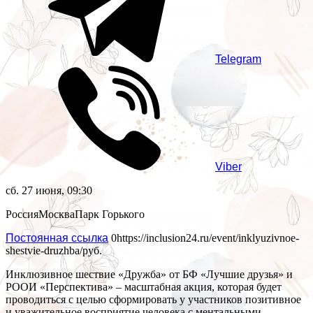
Telegram
Viber
сб. 27 июня, 09:30
Россия
Москва
Парк Горького
Постоянная ссылка
0
https://inclusion24.ru/event/inklyuzivnoe-
shestvie-druzhba/
руб.
Инклюзивное шествие «Дружба» от БФ «Лучшие друзья» и
РООИ «Перспектива» – масштабная акция, которая будет
проводиться с целью сформировать у участников позитивное
и уважительное восприятие человека с ментальными