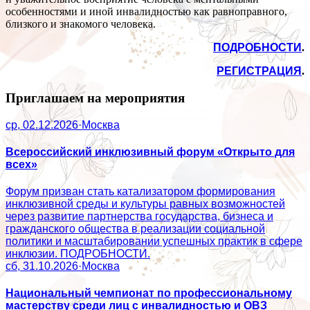
особенностями и иной инвалидностью как равноправного,
близкого и знакомого человека.
ПОДРОБНОСТИ
.
РЕГИСТРАЦИЯ
.
Приглашаем на мероприятия
ср, 02.12.2026
·
Москва
Всероссийский инклюзивный форум «Открыто для
всех»
Форум призван стать катализатором формирования
инклюзивной среды и культуры равных возможностей
через развитие партнерства государства, бизнеса и
гражданского общества в реализации социальной
политики и масштабировании успешных практик в сфере
инклюзии. ПОДРОБНОСТИ.
сб, 31.10.2026
·
Москва
Национальный чемпионат по профессиональному
мастерству среди лиц с инвалидностью и ОВЗ