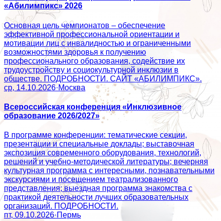
«Абилимпикс» 2026
Основная цель чемпионатов – обеспечение
эффективной профессиональной ориентации и
мотивации лиц с инвалидностью и ограниченными
возможностями здоровья к получению
профессионального образования, содействие их
трудоустройству и социокультурной инклюзии в
обществе. ПОДРОБНОСТИ. САЙТ «АБИЛИМПИКС».
ср, 14.10.2026
·
Москва
Всероссийская конференция «Инклюзивное
образование 2026/2027»
В программе конференции: тематические секции,
презентации и специальные доклады; выставочная
экспозиция современного оборудования, технологий,
решений и учебно-методической литературы; вечерняя
культурная программа с интересными, познавательными
экскурсиями и посещением театрализованного
представления; выездная программа знакомства с
практикой деятельности лучших образовательных
организаций. ПОДРОБНОСТИ.
пт, 09.10.2026
·
Пермь