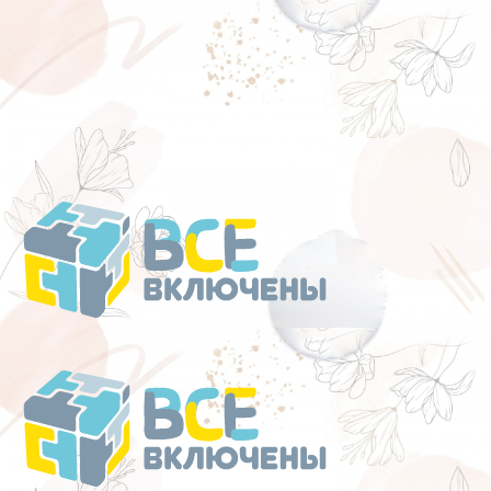
Перейти
к
содержанию