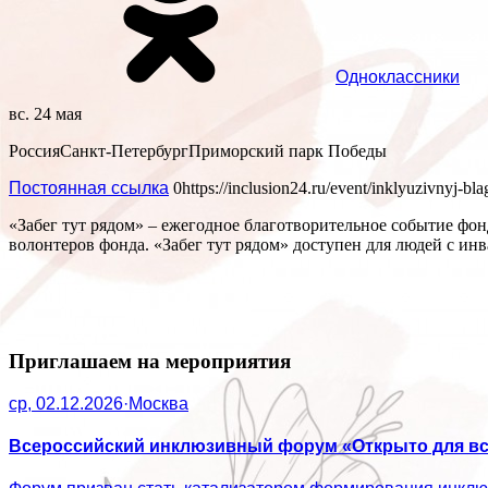
Одноклассники
вс. 24 мая
Россия
Санкт-Петербург
Приморский парк Победы
Постоянная ссылка
0
https://inclusion24.ru/event/inklyuzivnyj-bl
«Забег тут рядом» – ежегодное благотворительное событие фо
волонтеров фонда. «Забег тут рядом» доступен для людей с ин
Приглашаем на мероприятия
ср, 02.12.2026
·
Москва
Всероссийский инклюзивный форум «Открыто для вс