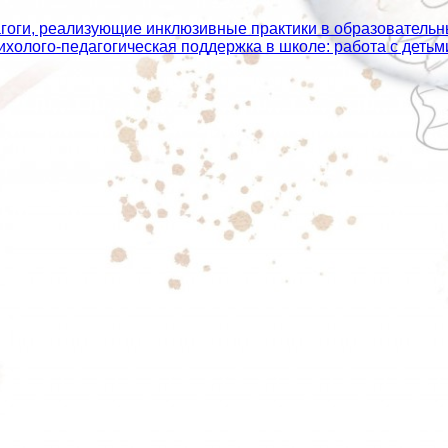
агоги, реализующие инклюзивные практики в образователь
сихолого‑педагогическая поддержка в школе: работа с дет