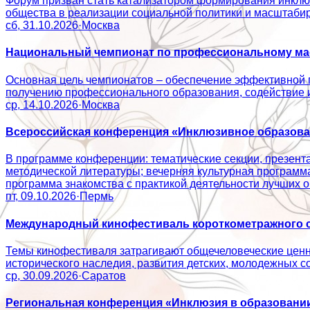
Форум призван стать катализатором формирования инклюз
общества в реализации социальной политики и масштаб
сб, 31.10.2026
·
Москва
Национальный чемпионат по профессиональному мас
Основная цель чемпионатов – обеспечение эффективной 
получению профессионального образования, содействие
ср, 14.10.2026
·
Москва
Всероссийская конференция «Инклюзивное образован
В программе конференции: тематические секции, презент
методической литературы; вечерняя культурная программ
программа знакомства с практикой деятельности лучши
пт, 09.10.2026
·
Пермь
Международный кинофестиваль короткометражного с
Темы кинофестиваля затрагивают общечеловеческие ценно
исторического наследия, развития детских, молодежн
ср, 30.09.2026
·
Саратов
Региональная конференция «Инклюзия в образовании: