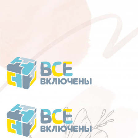
Перейти
к
содержанию