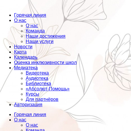
Горячая линия
О нас
О нас
Команда
Наши достижения
Наши услуги
Новости
Карта
Календарь
Оценка инклюзивности школ
Медиатека
Видеотека
Аудиотека
Библиотека
«Абсолют-Помощь»
Курсы
Для партнёров
Авторизация
Горячая линия
О нас
О нас
Команда