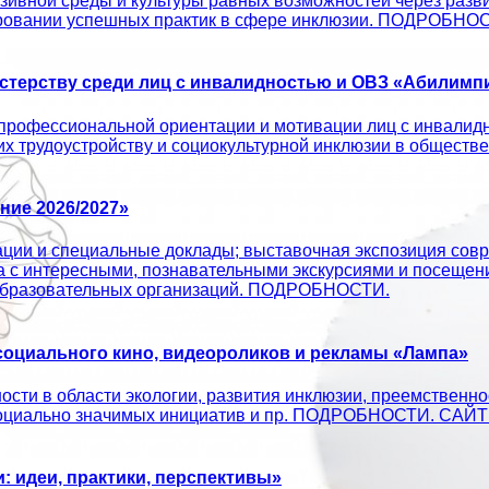
ивной среды и культуры равных возможностей через развит
ировании успешных практик в сфере инклюзии. ПОДРОБНО
терству среди лиц с инвалидностью и ОВЗ «Абилимпи
профессиональной ориентации и мотивации лиц с инвалид
 их трудоустройству и социокультурной инклюзии в об
ие 2026/2027»
ации и специальные доклады; выставочная экспозиция совр
а с интересными, познавательными экскурсиями и посещен
х образовательных организаций. ПОДРОБНОСТИ.
оциального кино, видеороликов и рекламы «Лампа»
сти в области экологии, развития инклюзии, преемственно
ых социально значимых инициатив и пр. ПОДРОБНОСТИ. С
 идеи, практики, перспективы»