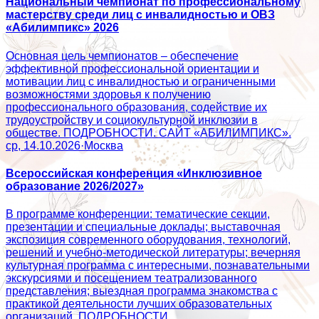
Национальный чемпионат по профессиональному
мастерству среди лиц с инвалидностью и ОВЗ
«Абилимпикс» 2026
Основная цель чемпионатов – обеспечение
эффективной профессиональной ориентации и
мотивации лиц с инвалидностью и ограниченными
возможностями здоровья к получению
профессионального образования, содействие их
трудоустройству и социокультурной инклюзии в
обществе. ПОДРОБНОСТИ. САЙТ «АБИЛИМПИКС».
ср, 14.10.2026
·
Москва
Всероссийская конференция «Инклюзивное
образование 2026/2027»
В программе конференции: тематические секции,
презентации и специальные доклады; выставочная
экспозиция современного оборудования, технологий,
решений и учебно-методической литературы; вечерняя
культурная программа с интересными, познавательными
экскурсиями и посещением театрализованного
представления; выездная программа знакомства с
практикой деятельности лучших образовательных
организаций. ПОДРОБНОСТИ.