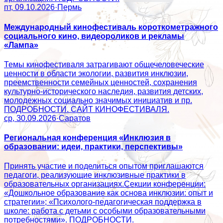
пт, 09.10.2026
·
Пермь
Международный кинофестиваль короткометражного
социального кино, видеороликов и рекламы
«Лампа»
Темы кинофестиваля затрагивают общечеловеческие
ценности в области экологии, развития инклюзии,
преемственности семейных ценностей, сохранения
культурно-исторического наследия, развития детских,
молодежных социально значимых инициатив и пр.
ПОДРОБНОСТИ. САЙТ КИНОФЕСТИВАЛЯ.
ср, 30.09.2026
·
Саратов
Региональная конференция «Инклюзия в
образовании: идеи, практики, перспективы»
Принять участие и поделиться опытом приглашаются
педагоги, реализующие инклюзивные практики в
образовательных организациях.Секции конференции:
«Дошкольное образование как основа инклюзии: опыт и
стратегии»; «Психолого‑педагогическая поддержка в
школе: работа с детьми с особыми образовательными
потребностями». ПОДРОБНОСТИ.