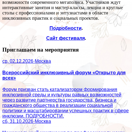
возможности современного мегаполиса. Участников ждут
интерактивные занятия и мастер-классы, лекции и круглые
столы с профессионалами и энтузиастами в области
инклюзивных практик и социальных проектов.
Подробности
.
Сайт фестиваля
.
Приглашаем на мероприятия
ср, 02.12.2026
·
Москва
Всероссийский инклюзивный форум «Открыто для
всех»
Форум призван стать катализатором формирования
инклюзивной среды и культуры равных возможностей
через развитие партнерства государства, бизнеса и
гражданского общества в реализации социальной
политики и масштабировании успешных практик в сфере
инклюзии. ПОДРОБНОСТИ.
сб, 31.10.2026
·
Москва