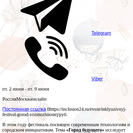
Telegram
Viber
пт. 2 июня - пт. 9 июня
Россия
Москва
онлайн
Постоянная ссылка
0
https://inclusion24.ru/event/inklyuzivnyj-
festival-gorod-vozmozhnostej/
руб.
В этом году фестиваль посвящен современным технологиям и
городским инициативам. Тема
«Город будущего»
исследует