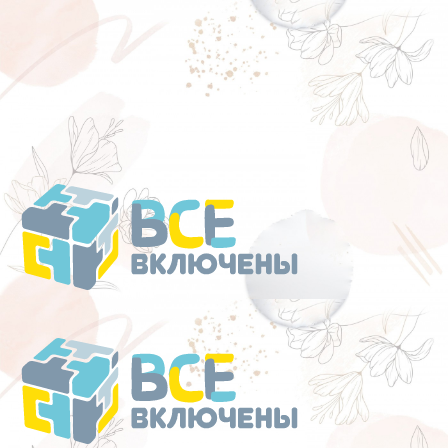
Перейти
к
содержанию