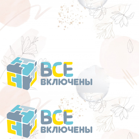
Перейти
к
содержанию