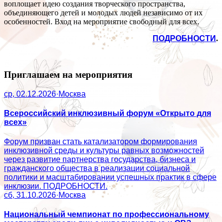
воплощает идею создания творческого пространства,
объединяющего детей и молодых людей независимо от их
особенностей. Вход на мероприятие свободный для всех.
ПОДРОБНОСТИ
.
Приглашаем на мероприятия
ср, 02.12.2026
·
Москва
Всероссийский инклюзивный форум «Открыто для
всех»
Форум призван стать катализатором формирования
инклюзивной среды и культуры равных возможностей
через развитие партнерства государства, бизнеса и
гражданского общества в реализации социальной
политики и масштабировании успешных практик в сфере
инклюзии. ПОДРОБНОСТИ.
сб, 31.10.2026
·
Москва
Национальный чемпионат по профессиональному