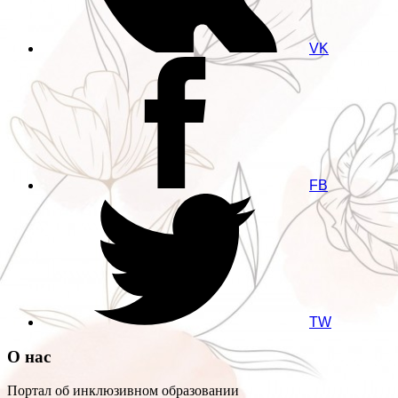
VK
FB
TW
О нас
Портал об инклюзивном образовании