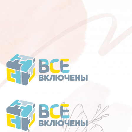
Перейти
к
содержанию