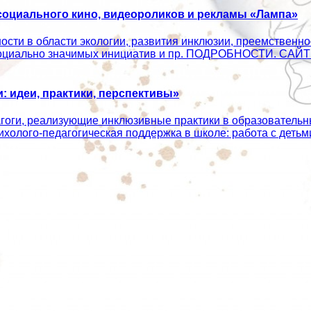
оциального кино, видеороликов и рекламы «Лампа»
сти в области экологии, развития инклюзии, преемственно
ых социально значимых инициатив и пр. ПОДРОБНОСТИ. С
 идеи, практики, перспективы»
агоги, реализующие инклюзивные практики в образователь
сихолого‑педагогическая поддержка в школе: работа с дет