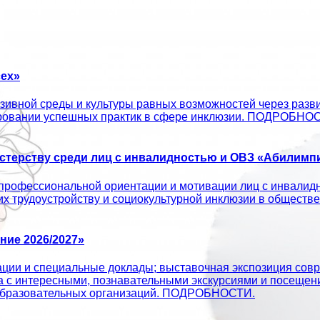
ех»
ивной среды и культуры равных возможностей через развит
ировании успешных практик в сфере инклюзии. ПОДРОБНО
терству среди лиц с инвалидностью и ОВЗ «Абилимпи
профессиональной ориентации и мотивации лиц с инвалид
 их трудоустройству и социокультурной инклюзии в об
ие 2026/2027»
ации и специальные доклады; выставочная экспозиция совр
а с интересными, познавательными экскурсиями и посещен
х образовательных организаций. ПОДРОБНОСТИ.