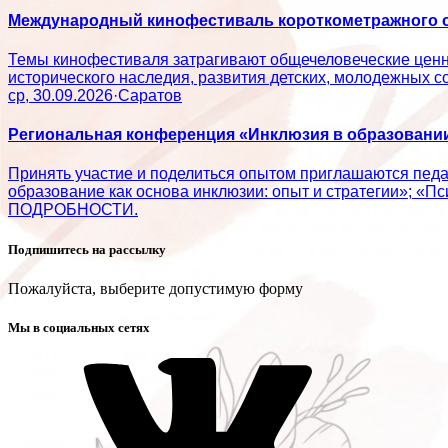
Международный кинофестиваль короткометражного с
Темы кинофестиваля затрагивают общечеловеческие ценно
исторического наследия, развития детских, молодежн
ср, 30.09.2026
·
Саратов
Региональная конференция «Инклюзия в образовании:
Принять участие и поделиться опытом приглашаются пед
образование как основа инклюзии: опыт и стратегии»; «П
ПОДРОБНОСТИ.
Подпишитесь на рассылку
Пожалуйста, выберите допустимую форму
Мы в социальных сетях