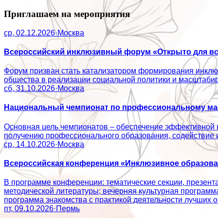
Приглашаем на мероприятия
ср, 02.12.2026
·
Москва
Всероссийский инклюзивный форум «Открыто для вс
Форум призван стать катализатором формирования инклюз
общества в реализации социальной политики и масштаб
сб, 31.10.2026
·
Москва
Национальный чемпионат по профессиональному мас
Основная цель чемпионатов – обеспечение эффективной 
получению профессионального образования, содействие
ср, 14.10.2026
·
Москва
Всероссийская конференция «Инклюзивное образован
В программе конференции: тематические секции, презент
методической литературы; вечерняя культурная программ
программа знакомства с практикой деятельности лучши
пт, 09.10.2026
·
Пермь