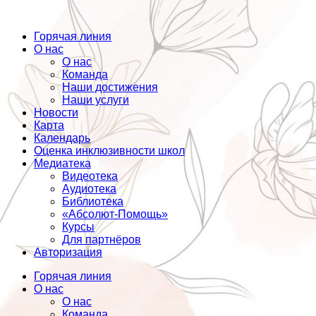
Горячая линия
О нас
О нас
Команда
Наши достижения
Наши услуги
Новости
Карта
Календарь
Оценка инклюзивности школ
Медиатека
Видеотека
Аудиотека
Библиотека
«Абсолют-Помощь»
Курсы
Для партнёров
Авторизация
Горячая линия
О нас
О нас
Команда