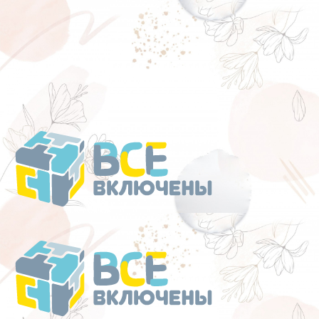
Перейти
к
содержанию