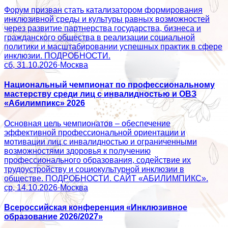
Форум призван стать катализатором формирования
инклюзивной среды и культуры равных возможностей
через развитие партнерства государства, бизнеса и
гражданского общества в реализации социальной
политики и масштабировании успешных практик в сфере
инклюзии. ПОДРОБНОСТИ.
сб, 31.10.2026
·
Москва
Национальный чемпионат по профессиональному
мастерству среди лиц с инвалидностью и ОВЗ
«Абилимпикс» 2026
Основная цель чемпионатов – обеспечение
эффективной профессиональной ориентации и
мотивации лиц с инвалидностью и ограниченными
возможностями здоровья к получению
профессионального образования, содействие их
трудоустройству и социокультурной инклюзии в
обществе. ПОДРОБНОСТИ. САЙТ «АБИЛИМПИКС».
ср, 14.10.2026
·
Москва
Всероссийская конференция «Инклюзивное
образование 2026/2027»