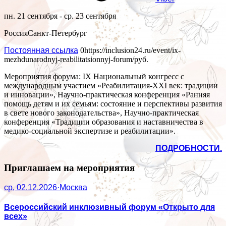
пн. 21 сентября - ср. 23 сентября
Россия
Санкт-Петербург
Постоянная ссылка
0
https://inclusion24.ru/event/ix-
mezhdunarodnyj-reabilitatsionnyj-forum/
руб.
Мероприятия форума: IX Национальный конгресс с
международным участием «Реабилитация-ХХI век: традиции
и инновации», Научно-практическая конференция «Ранняя
помощь детям и их семьям: состояние и перспективы развития
в свете нового законодательства», Научно-практическая
конференция «Традиции образования и наставничества в
медико-социальной экспертизе и реабилитации».
ПОДРОБНОСТИ.
Приглашаем на мероприятия
ср, 02.12.2026
·
Москва
Всероссийский инклюзивный форум «Открыто для
всех»