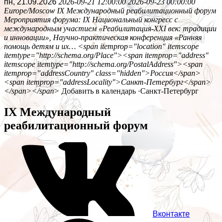
пн, 21.09.2026
2026-09-21 12:00:00
2026-09-23 00:00:00
Europe/Moscow
IX Международный реабилитационный форум
Мероприятия форума: IX Национальный конгресс с
международным участием «Реабилитация-ХХI век: традиции
и инновации», Научно-практическая конференция «Ранняя
помощь детям и их…
<span itemprop="location" itemscope
itemtype="http://schema.org/Place"><span itemprop="address"
itemscope itemtype="http://schema.org/PostalAddress"><span
itemprop="addressCountry" class="hidden">Россия</span>
<span itemprop="addressLocality">Санкт-Петербург</span>
</span></span>
Добавить в календарь
·
Санкт-Петербург
IX Международный
реабилитационный форум
Вконтакте