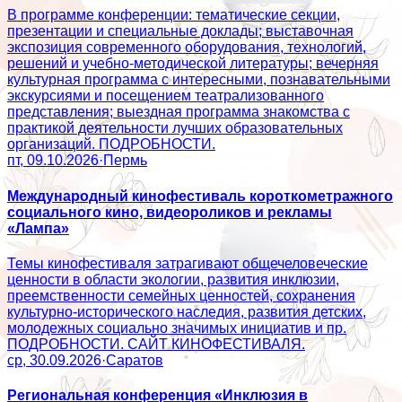
В программе конференции: тематические секции,
презентации и специальные доклады; выставочная
экспозиция современного оборудования, технологий,
решений и учебно-методической литературы; вечерняя
культурная программа с интересными, познавательными
экскурсиями и посещением театрализованного
представления; выездная программа знакомства с
практикой деятельности лучших образовательных
организаций. ПОДРОБНОСТИ.
пт, 09.10.2026
·
Пермь
Международный кинофестиваль короткометражного
социального кино, видеороликов и рекламы
«Лампа»
Темы кинофестиваля затрагивают общечеловеческие
ценности в области экологии, развития инклюзии,
преемственности семейных ценностей, сохранения
культурно-исторического наследия, развития детских,
молодежных социально значимых инициатив и пр.
ПОДРОБНОСТИ. САЙТ КИНОФЕСТИВАЛЯ.
ср, 30.09.2026
·
Саратов
Региональная конференция «Инклюзия в