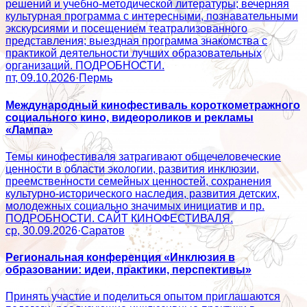
решений и учебно-методической литературы; вечерняя
культурная программа с интересными, познавательными
экскурсиями и посещением театрализованного
представления; выездная программа знакомства с
практикой деятельности лучших образовательных
организаций. ПОДРОБНОСТИ.
пт, 09.10.2026
·
Пермь
Международный кинофестиваль короткометражного
социального кино, видеороликов и рекламы
«Лампа»
Темы кинофестиваля затрагивают общечеловеческие
ценности в области экологии, развития инклюзии,
преемственности семейных ценностей, сохранения
культурно-исторического наследия, развития детских,
молодежных социально значимых инициатив и пр.
ПОДРОБНОСТИ. САЙТ КИНОФЕСТИВАЛЯ.
ср, 30.09.2026
·
Саратов
Региональная конференция «Инклюзия в
образовании: идеи, практики, перспективы»
Принять участие и поделиться опытом приглашаются