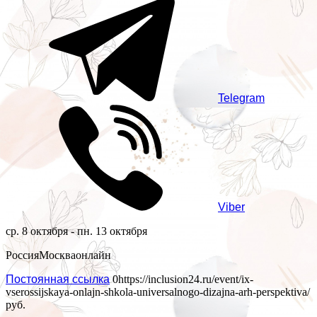
Telegram
Viber
ср. 8 октября - пн. 13 октября
Россия
Москва
онлайн
Постоянная ссылка
0
https://inclusion24.ru/event/ix-
vserossijskaya-onlajn-shkola-universalnogo-dizajna-arh-perspektiva/
руб.