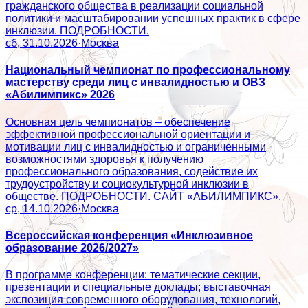
гражданского общества в реализации социальной
политики и масштабировании успешных практик в сфере
инклюзии. ПОДРОБНОСТИ.
сб, 31.10.2026
·
Москва
Национальный чемпионат по профессиональному
мастерству среди лиц с инвалидностью и ОВЗ
«Абилимпикс» 2026
Основная цель чемпионатов – обеспечение
эффективной профессиональной ориентации и
мотивации лиц с инвалидностью и ограниченными
возможностями здоровья к получению
профессионального образования, содействие их
трудоустройству и социокультурной инклюзии в
обществе. ПОДРОБНОСТИ. САЙТ «АБИЛИМПИКС».
ср, 14.10.2026
·
Москва
Всероссийская конференция «Инклюзивное
образование 2026/2027»
В программе конференции: тематические секции,
презентации и специальные доклады; выставочная
экспозиция современного оборудования, технологий,