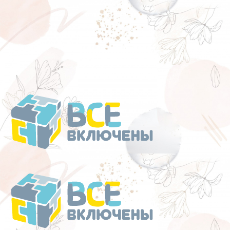
Перейти
к
содержанию