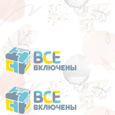
Перейти
к
содержанию