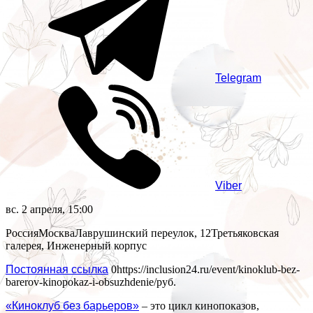
Telegram
Viber
вс. 2 апреля, 15:00
Россия
Москва
Лаврушинский переулок, 12
Третьяковская
галерея, Инженерный корпус
Постоянная ссылка
0
https://inclusion24.ru/event/kinoklub-bez-
barerov-kinopokaz-i-obsuzhdenie/
руб.
«Киноклуб без барьеров»
– это цикл кинопоказов,