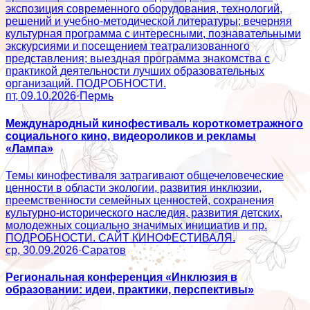
экспозиция современного оборудования, технологий,
решений и учебно-методической литературы; вечерняя
культурная программа с интересными, познавательными
экскурсиями и посещением театрализованного
представления; выездная программа знакомства с
практикой деятельности лучших образовательных
организаций. ПОДРОБНОСТИ.
пт, 09.10.2026
·
Пермь
Международный кинофестиваль короткометражного
социального кино, видеороликов и рекламы
«Лампа»
Темы кинофестиваля затрагивают общечеловеческие
ценности в области экологии, развития инклюзии,
преемственности семейных ценностей, сохранения
культурно-исторического наследия, развития детских,
молодежных социально значимых инициатив и пр.
ПОДРОБНОСТИ. САЙТ КИНОФЕСТИВАЛЯ.
ср, 30.09.2026
·
Саратов
Региональная конференция «Инклюзия в
образовании: идеи, практики, перспективы»