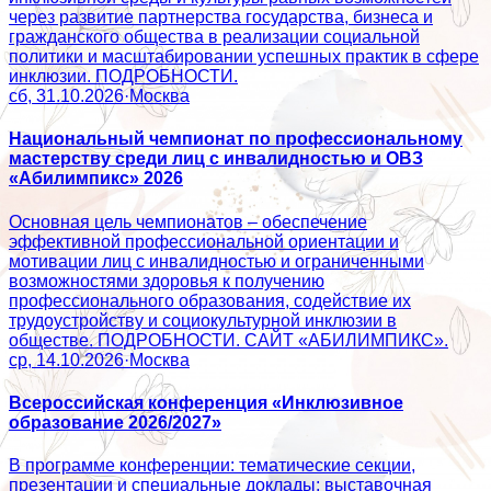
через развитие партнерства государства, бизнеса и
гражданского общества в реализации социальной
политики и масштабировании успешных практик в сфере
инклюзии. ПОДРОБНОСТИ.
сб, 31.10.2026
·
Москва
Национальный чемпионат по профессиональному
мастерству среди лиц с инвалидностью и ОВЗ
«Абилимпикс» 2026
Основная цель чемпионатов – обеспечение
эффективной профессиональной ориентации и
мотивации лиц с инвалидностью и ограниченными
возможностями здоровья к получению
профессионального образования, содействие их
трудоустройству и социокультурной инклюзии в
обществе. ПОДРОБНОСТИ. САЙТ «АБИЛИМПИКС».
ср, 14.10.2026
·
Москва
Всероссийская конференция «Инклюзивное
образование 2026/2027»
В программе конференции: тематические секции,
презентации и специальные доклады; выставочная