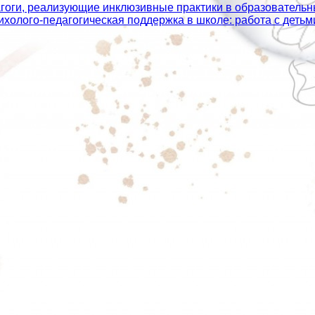
агоги, реализующие инклюзивные практики в образователь
сихолого‑педагогическая поддержка в школе: работа с дет