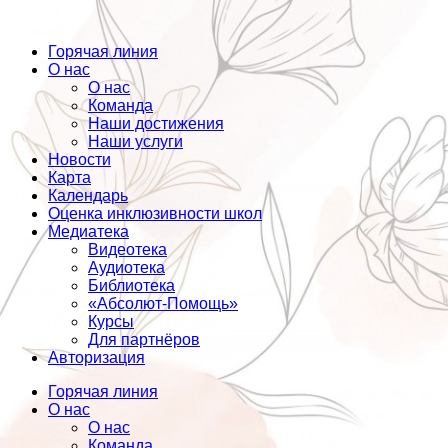
Горячая линия
О нас
О нас
Команда
Наши достижения
Наши услуги
Новости
Карта
Календарь
Оценка инклюзивности школ
Медиатека
Видеотека
Аудиотека
Библиотека
«Абсолют-Помощь»
Курсы
Для партнёров
Авторизация
Горячая линия
О нас
О нас
Команда