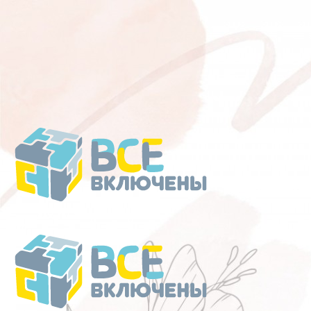
Перейти
к
содержанию