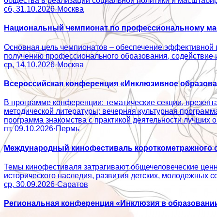
общества в реализации социальной политики и масштаб
сб, 31.10.2026
·
Москва
Национальный чемпионат по профессиональному мас
Основная цель чемпионатов – обеспечение эффективной 
получению профессионального образования, содействие
ср, 14.10.2026
·
Москва
Всероссийская конференция «Инклюзивное образован
В программе конференции: тематические секции, презент
методической литературы; вечерняя культурная программ
программа знакомства с практикой деятельности лучши
пт, 09.10.2026
·
Пермь
Международный кинофестиваль короткометражного с
Темы кинофестиваля затрагивают общечеловеческие ценно
исторического наследия, развития детских, молодежн
ср, 30.09.2026
·
Саратов
Региональная конференция «Инклюзия в образовании: