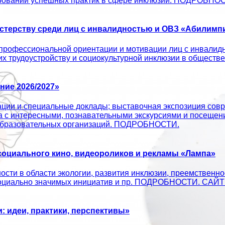
ировании успешных практик в сфере инклюзии. ПОДРОБНО
терству среди лиц с инвалидностью и ОВЗ «Абилимпи
профессиональной ориентации и мотивации лиц с инвалид
 их трудоустройству и социокультурной инклюзии в об
ие 2026/2027»
ации и специальные доклады; выставочная экспозиция совр
а с интересными, познавательными экскурсиями и посещен
х образовательных организаций. ПОДРОБНОСТИ.
оциального кино, видеороликов и рекламы «Лампа»
сти в области экологии, развития инклюзии, преемственно
ых социально значимых инициатив и пр. ПОДРОБНОСТИ. С
 идеи, практики, перспективы»