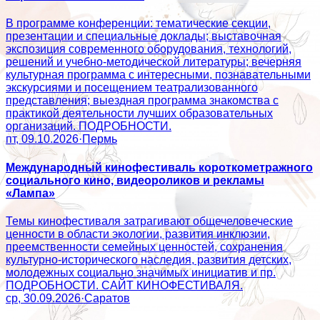
В программе конференции: тематические секции,
презентации и специальные доклады; выставочная
экспозиция современного оборудования, технологий,
решений и учебно-методической литературы; вечерняя
культурная программа с интересными, познавательными
экскурсиями и посещением театрализованного
представления; выездная программа знакомства с
практикой деятельности лучших образовательных
организаций. ПОДРОБНОСТИ.
пт, 09.10.2026
·
Пермь
Международный кинофестиваль короткометражного
социального кино, видеороликов и рекламы
«Лампа»
Темы кинофестиваля затрагивают общечеловеческие
ценности в области экологии, развития инклюзии,
преемственности семейных ценностей, сохранения
культурно-исторического наследия, развития детских,
молодежных социально значимых инициатив и пр.
ПОДРОБНОСТИ. САЙТ КИНОФЕСТИВАЛЯ.
ср, 30.09.2026
·
Саратов