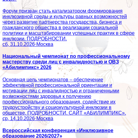
Форум призван стать катализатором формирования
инклюзивной среды и культуры равных возможностей
через развитие партнерства государства, бизнеса и
гражданского общества в реализации социальной
политики и масштабировании успешных практик в сфере
инклюзии. ПОДРОБНОСТИ.
сб, 31.10.2026
·
Москва
Национальный чемпионат по профессиональному
мастерству среди лиц с инвалидностью и ОВЗ
«Абилимпикс» 2026
Основная цель чемпионатов – обеспечение
эффективной профессиональной ориентации и
мотивации лиц с инвалидностью и ограниченными
возможностями здоровья к получению
профессионального образования, содействие их
трудоустройству и социокультурной инклюзии в
обществе. ПОДРОБНОСТИ. САЙТ «АБИЛИМПИКС».
ср, 14.10.2026
·
Москва
Всероссийская конференция «Инклюзивное
образование 2026/2027»