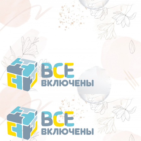
Перейти
к
содержанию