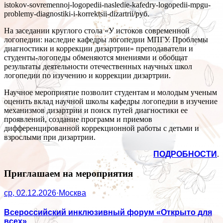
istokov-sovremennoj-logopedii-nasledie-kafedry-logopedii-mpgu-
problemy-diagnostiki-i-korrektsii-dizartrii/
руб.
На заседании круглого стола «У истоков современной
логопедии: наследие кафедры логопедии МПГУ. Проблемы
диагностики и коррекции дизартрии» преподаватели и
студенты-логопеды обменяются мнениями и обобщат
результаты деятельности отечественных научных школ
логопедии по изучению и коррекции дизартрии.
Научное мероприятие позволит студентам и молодым ученым
оценить вклад научной школы кафедры логопедии в изучение
механизмов дизартрии и поиск путей диагностики ее
проявлений, создание программ и приемов
дифференцированной коррекционной работы с детьми и
взрослыми при дизартрии.
ПОДРОБНОСТИ
.
Приглашаем на мероприятия
ср, 02.12.2026
·
Москва
Всероссийский инклюзивный форум «Открыто для
всех»