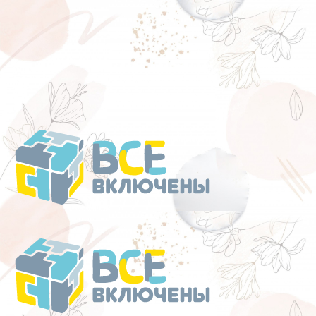
Перейти
к
содержанию