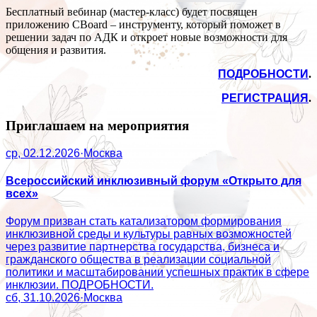
Бесплатный вебинар (мастер-класс) будет посвящен
приложению CBoard – инструменту, который поможет в
решении задач по АДК и откроет новые возможности для
общения и развития.
ПОДРОБНОСТИ
.
РЕГИСТРАЦИЯ
.
Приглашаем на мероприятия
ср, 02.12.2026
·
Москва
Всероссийский инклюзивный форум «Открыто для
всех»
Форум призван стать катализатором формирования
инклюзивной среды и культуры равных возможностей
через развитие партнерства государства, бизнеса и
гражданского общества в реализации социальной
политики и масштабировании успешных практик в сфере
инклюзии. ПОДРОБНОСТИ.
сб, 31.10.2026
·
Москва