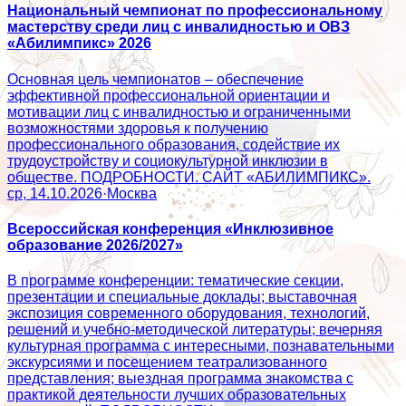
Национальный чемпионат по профессиональному
мастерству среди лиц с инвалидностью и ОВЗ
«Абилимпикс» 2026
Основная цель чемпионатов – обеспечение
эффективной профессиональной ориентации и
мотивации лиц с инвалидностью и ограниченными
возможностями здоровья к получению
профессионального образования, содействие их
трудоустройству и социокультурной инклюзии в
обществе. ПОДРОБНОСТИ. САЙТ «АБИЛИМПИКС».
ср, 14.10.2026
·
Москва
Всероссийская конференция «Инклюзивное
образование 2026/2027»
В программе конференции: тематические секции,
презентации и специальные доклады; выставочная
экспозиция современного оборудования, технологий,
решений и учебно-методической литературы; вечерняя
культурная программа с интересными, познавательными
экскурсиями и посещением театрализованного
представления; выездная программа знакомства с
практикой деятельности лучших образовательных