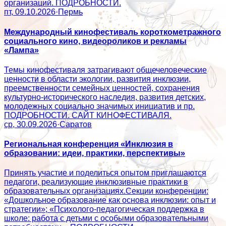
организаций. ПОДРОБНОСТИ.
пт, 09.10.2026
·
Пермь
Международный кинофестиваль короткометражного
социального кино, видеороликов и рекламы
«Лампа»
Темы кинофестиваля затрагивают общечеловеческие
ценности в области экологии, развития инклюзии,
преемственности семейных ценностей, сохранения
культурно-исторического наследия, развития детских,
молодежных социально значимых инициатив и пр.
ПОДРОБНОСТИ. САЙТ КИНОФЕСТИВАЛЯ.
ср, 30.09.2026
·
Саратов
Региональная конференция «Инклюзия в
образовании: идеи, практики, перспективы»
Принять участие и поделиться опытом приглашаются
педагоги, реализующие инклюзивные практики в
образовательных организациях.Секции конференции:
«Дошкольное образование как основа инклюзии: опыт и
стратегии»; «Психолого‑педагогическая поддержка в
школе: работа с детьми с особыми образовательными