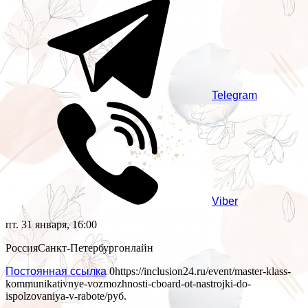
Telegram
Viber
пт. 31 января, 16:00
Россия
Санкт-Петербург
онлайн
Постоянная ссылка
0
https://inclusion24.ru/event/master-klass-
kommunikativnye-vozmozhnosti-cboard-ot-nastrojki-do-
ispolzovaniya-v-rabote/
руб.