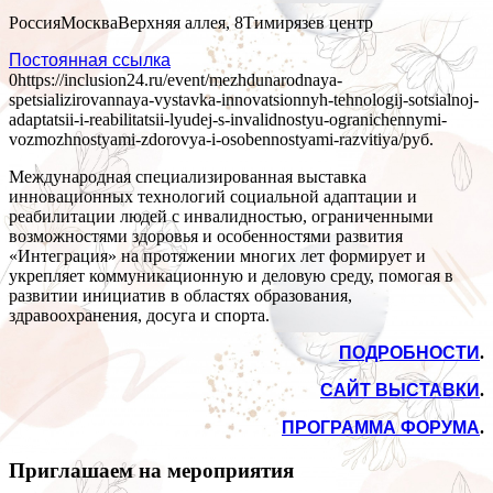
Россия
Москва
Верхняя аллея, 8
Тимирязев центр
Постоянная ссылка
0
https://inclusion24.ru/event/mezhdunarodnaya-
spetsializirovannaya-vystavka-innovatsionnyh-tehnologij-sotsialnoj-
adaptatsii-i-reabilitatsii-lyudej-s-invalidnostyu-ogranichennymi-
vozmozhnostyami-zdorovya-i-osobennostyami-razvitiya/
руб.
Международная специализированная выставка
инновационных технологий социальной адаптации и
реабилитации людей с инвалидностью, ограниченными
возможностями здоровья и особенностями развития
«Интеграция» на протяжении многих лет формирует и
укрепляет коммуникационную и деловую среду, помогая в
развитии инициатив в областях образования,
здравоохранения, досуга и спорта.
ПОДРОБНОСТИ
.
САЙТ ВЫСТАВКИ
.
ПРОГРАММА ФОРУМА
.
Приглашаем на мероприятия