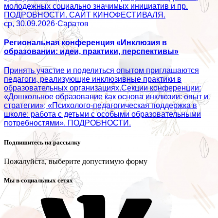
молодежных социально значимых инициатив и пр.
ПОДРОБНОСТИ. САЙТ КИНОФЕСТИВАЛЯ.
ср, 30.09.2026
·
Саратов
Региональная конференция «Инклюзия в
образовании: идеи, практики, перспективы»
Принять участие и поделиться опытом приглашаются
педагоги, реализующие инклюзивные практики в
образовательных организациях.Секции конференции:
«Дошкольное образование как основа инклюзии: опыт и
стратегии»; «Психолого‑педагогическая поддержка в
школе: работа с детьми с особыми образовательными
потребностями». ПОДРОБНОСТИ.
Подпишитесь на рассылку
Пожалуйста, выберите допустимую форму
Мы в социальных сетях