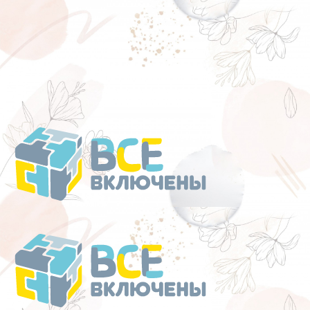
Перейти
к
содержанию