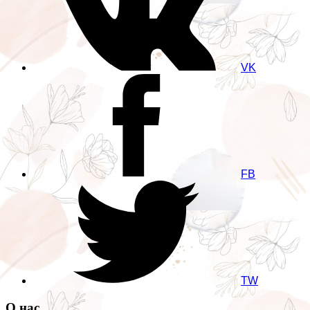
VK
FB
TW
О нас