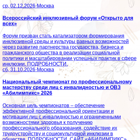
ср, 02.12.2026
·
Москва
Всероссийский инклюзивный форум «Открыто для
всех»
Форум призван стать катализатором формирования
инклюзивной среды и культуры равных возможностей
через развитие партнерства государства, бизнеса и
гражданского общества в реализации социальной
политики и масштабировании успешных практик в сфере
инклюзии. ПОДРОБНОСТИ.
сб, 31.10.2026
·
Москва
Национальный чемпионат по профессиональному
мастерству среди лиц с инвалидностью и ОВЗ
«Абилимпикс» 2026
Основная цель чемпионатов – обеспечение
эффективной профессиональной ориентации и
мотивации лиц с инвалидностью и ограниченными
возможностями здоровья к получению
профессионального образования, содействие их
трудоустройству и социокультурной инклюзии в
обществе. ПОДРОБНОСТИ. САЙТ «АБИЛИМПИКС».