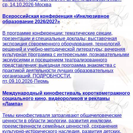
ср, 14.10.2026
·
Москва
Всероссийская конференция «Инклюзивное
образование 2026/2027»
В программе конференции: тематические секции,
презентации и специальные доклады; выставочная
экспозиция современного оборудования, технологий,
решений и учебно-методической литературы; вечерняя
культурная программа с интересными, познавательными
экскурсиями и посещением театрализованного
представления; выездная программа знакомства с
практикой деятельности лучших образовательных
организаций. ПОДРОБНОСТИ.
пт, 09.10.2026
·
Пермь
Международный кинофестиваль короткометражного
социального кино, видеороликов и рекламы
«Лампа»
Темы кинофестиваля затрагивают общечеловеческие
ценности в области экологии, развития инклюзии,
преемственности семейных ценностей, сохранения
культурно-исторического наследия, развития детских,