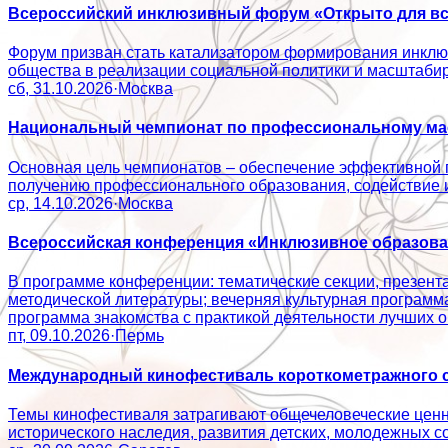
Всероссийский инклюзивный форум «Открыто для вс
Форум призван стать катализатором формирования инклюз
общества в реализации социальной политики и масштаб
сб, 31.10.2026
·
Москва
Национальный чемпионат по профессиональному мас
Основная цель чемпионатов – обеспечение эффективной 
получению профессионального образования, содействие
ср, 14.10.2026
·
Москва
Всероссийская конференция «Инклюзивное образован
В программе конференции: тематические секции, презент
методической литературы; вечерняя культурная программ
программа знакомства с практикой деятельности лучши
пт, 09.10.2026
·
Пермь
Международный кинофестиваль короткометражного с
Темы кинофестиваля затрагивают общечеловеческие ценно
исторического наследия, развития детских, молодежн