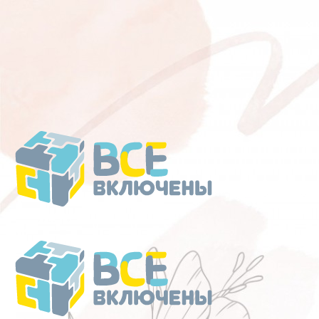
Перейти
к
содержанию