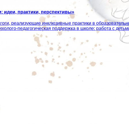
 идеи, практики, перспективы»
агоги, реализующие инклюзивные практики в образователь
сихолого‑педагогическая поддержка в школе: работа с дет