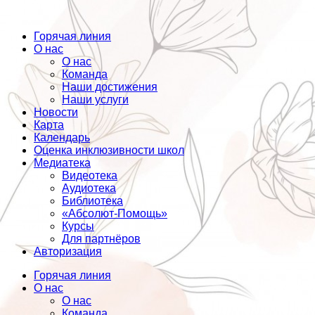
Горячая линия
О нас
О нас
Команда
Наши достижения
Наши услуги
Новости
Карта
Календарь
Оценка инклюзивности школ
Медиатека
Видеотека
Аудиотека
Библиотека
«Абсолют-Помощь»
Курсы
Для партнёров
Авторизация
Горячая линия
О нас
О нас
Команда