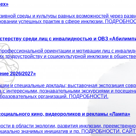
ех»
ивной среды и культуры равных возможностей через развит
ировании успешных практик в сфере инклюзии. ПОДРОБНО
терству среди лиц с инвалидностью и ОВЗ «Абилимпи
профессиональной ориентации и мотивации лиц с инвалид
 их трудоустройству и социокультурной инклюзии в об
ие 2026/2027»
ации и специальные доклады; выставочная экспозиция совр
а с интересными, познавательными экскурсиями и посещен
х образовательных организаций. ПОДРОБНОСТИ.
оциального кино, видеороликов и рекламы «Лампа»
сти в области экологии, развития инклюзии, преемственно
ых социально значимых инициатив и пр. ПОДРОБНОСТИ. С