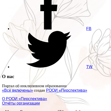
FB
TW
О нас
Портал об инклюзивном образовании
«Все включены»
создан
РООИ «Перспектива»
О РООИ «Перспектива»
Отчёты организации