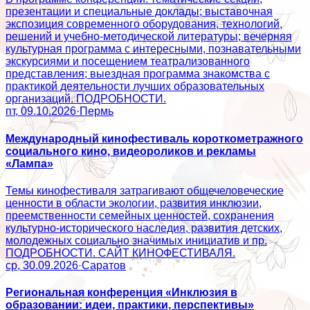
презентации и специальные доклады; выставочная
экспозиция современного оборудования, технологий,
решений и учебно-методической литературы; вечерняя
культурная программа с интересными, познавательными
экскурсиями и посещением театрализованного
представления; выездная программа знакомства с
практикой деятельности лучших образовательных
организаций. ПОДРОБНОСТИ.
пт, 09.10.2026
·
Пермь
Международный кинофестиваль короткометражного
социального кино, видеороликов и рекламы
«Лампа»
Темы кинофестиваля затрагивают общечеловеческие
ценности в области экологии, развития инклюзии,
преемственности семейных ценностей, сохранения
культурно-исторического наследия, развития детских,
молодежных социально значимых инициатив и пр.
ПОДРОБНОСТИ. САЙТ КИНОФЕСТИВАЛЯ.
ср, 30.09.2026
·
Саратов
Региональная конференция «Инклюзия в
образовании: идеи, практики, перспективы»