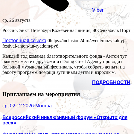
Viber
ср. 26 августа
Россия
Санкт-Петербург
Кожевенная линия, 40
Севкабель Порт
Постоянная ссылка
0
https://inclusion24.ru/event/muzykalnyj-
festival-anton-tut-ryadom/
руб.
Каждый год команда благотворительного фонда «Антон тут
рядом» вместе с друзьями из Doing Great Agency проводит
большой музыкальный фестиваль, чтобы собрать деньги на
работу программ помощи аутичным детям и взрослым.
ПОДРОБНОСТИ
.
Приглашаем на мероприятия
ср, 02.12.2026
·
Москва
Всероссийский инклюзивный форум «Открыто для
всех»