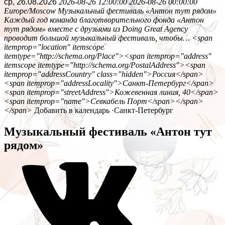
ср, 26.08.2026
2026-08-26 12:00:00
2026-08-26 00:00:00
Europe/Moscow
Музыкальный фестиваль «Антон тут рядом»
Каждый год команда благотворительного фонда «Антон
тут рядом» вместе с друзьями из Doing Great Agency
проводит большой музыкальный фестиваль, чтобы…
<span
itemprop="location" itemscope
itemtype="http://schema.org/Place"><span itemprop="address"
itemscope itemtype="http://schema.org/PostalAddress"><span
itemprop="addressCountry" class="hidden">Россия</span>
<span itemprop="addressLocality">Санкт-Петербург</span>
<span itemprop="streetAddress">Кожевенная линия, 40</span>
<span itemprop="name">Севкабель Порт</span></span>
</span>
Добавить в календарь
·
Санкт-Петербург
Музыкальный фестиваль «Антон тут
рядом»