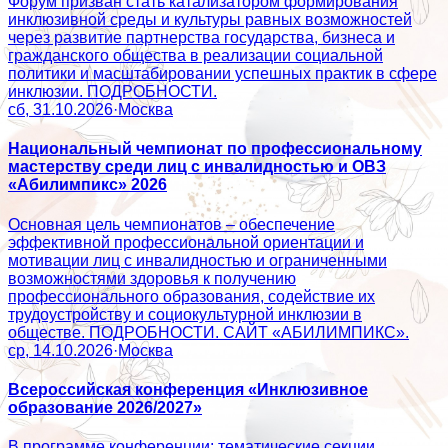
Форум призван стать катализатором формирования
инклюзивной среды и культуры равных возможностей
через развитие партнерства государства, бизнеса и
гражданского общества в реализации социальной
политики и масштабировании успешных практик в сфере
инклюзии. ПОДРОБНОСТИ.
сб, 31.10.2026
·
Москва
Национальный чемпионат по профессиональному
мастерству среди лиц с инвалидностью и ОВЗ
«Абилимпикс» 2026
Основная цель чемпионатов – обеспечение
эффективной профессиональной ориентации и
мотивации лиц с инвалидностью и ограниченными
возможностями здоровья к получению
профессионального образования, содействие их
трудоустройству и социокультурной инклюзии в
обществе. ПОДРОБНОСТИ. САЙТ «АБИЛИМПИКС».
ср, 14.10.2026
·
Москва
Всероссийская конференция «Инклюзивное
образование 2026/2027»
В программе конференции: тематические секции,