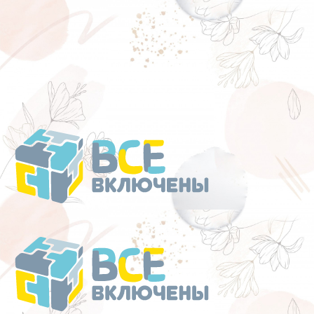
Перейти
к
содержанию