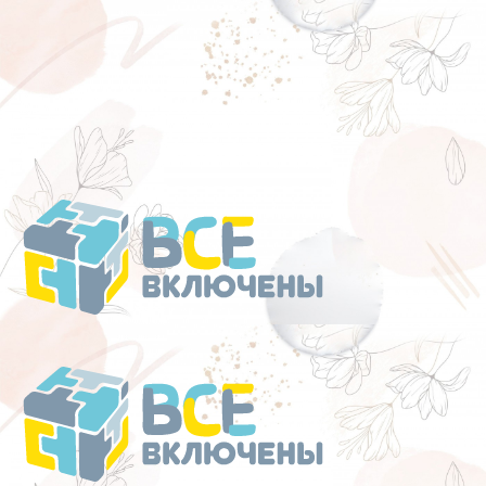
Перейти
к
содержанию