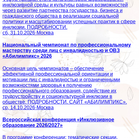
инклюзивной среды и культуры равных возможностей
через развитие партнерства государства, бизнеса и
гражданского общества в реализации социальной
политики и масштабировании успешных практик в сфере
инклюзии. ПОДРОБНОСТИ.
сб, 31.10.2026
·
Москва
Национальный чемпионат по профессиональному
мастерству среди лиц с инвалидностью и ОВЗ
«Абилимпикс» 2026
Основная цель чемпионатов – обеспечение
эффективной профессиональной ориентации и
мотивации лиц с инвалидностью и ограниченными
возможностями здоровья к получению
профессионального образования, содействие их
трудоустройству и социокультурной инклюзии в
обществе. ПОДРОБНОСТИ. САЙТ «АБИЛИМПИКС».
ср, 14.10.2026
·
Москва
Всероссийская конференция «Инклюзивное
образование 2026/2027»
В программе конференции: тематические секции,