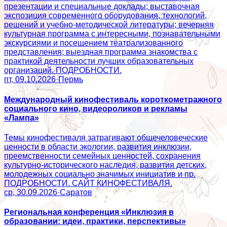
презентации и специальные доклады; выставочная
экспозиция современного оборудования, технологий,
решений и учебно-методической литературы; вечерняя
культурная программа с интересными, познавательными
экскурсиями и посещением театрализованного
представления; выездная программа знакомства с
практикой деятельности лучших образовательных
организаций. ПОДРОБНОСТИ.
пт, 09.10.2026
·
Пермь
Международный кинофестиваль короткометражного
социального кино, видеороликов и рекламы
«Лампа»
Темы кинофестиваля затрагивают общечеловеческие
ценности в области экологии, развития инклюзии,
преемственности семейных ценностей, сохранения
культурно-исторического наследия, развития детских,
молодежных социально значимых инициатив и пр.
ПОДРОБНОСТИ. САЙТ КИНОФЕСТИВАЛЯ.
ср, 30.09.2026
·
Саратов
Региональная конференция «Инклюзия в
образовании: идеи, практики, перспективы»