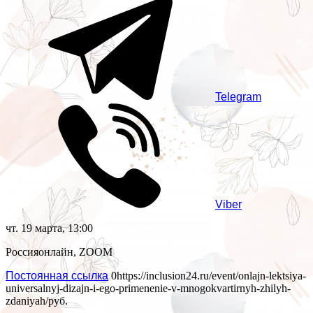
Telegram
Viber
чт. 19 марта, 13:00
Россия
онлайн, ZOOM
Постоянная ссылка
0
https://inclusion24.ru/event/onlajn-lektsiya-
universalnyj-dizajn-i-ego-primenenie-v-mnogokvartirnyh-zhilyh-
zdaniyah/
руб.