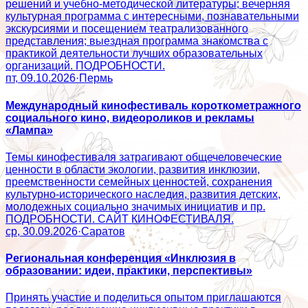
решений и учебно-методической литературы; вечерняя
культурная программа с интересными, познавательными
экскурсиями и посещением театрализованного
представления; выездная программа знакомства с
практикой деятельности лучших образовательных
организаций. ПОДРОБНОСТИ.
пт, 09.10.2026
·
Пермь
Международный кинофестиваль короткометражного
социального кино, видеороликов и рекламы
«Лампа»
Темы кинофестиваля затрагивают общечеловеческие
ценности в области экологии, развития инклюзии,
преемственности семейных ценностей, сохранения
культурно-исторического наследия, развития детских,
молодежных социально значимых инициатив и пр.
ПОДРОБНОСТИ. САЙТ КИНОФЕСТИВАЛЯ.
ср, 30.09.2026
·
Саратов
Региональная конференция «Инклюзия в
образовании: идеи, практики, перспективы»
Принять участие и поделиться опытом приглашаются