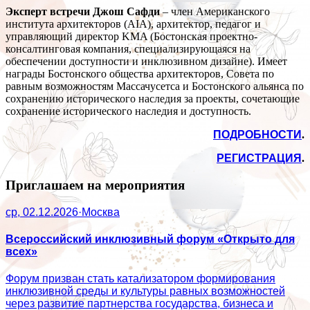
Эксперт встречи
Джош Сафди
– член Американского
института архитекторов (AIA), архитектор, педагог и
управляющий директор KMA (Бостонская проектно-
консалтинговая компания, специализирующаяся на
обеспечении доступности и инклюзивном дизайне). Имеет
награды Бостонского общества архитекторов, Совета по
равным возможностям Массачусетса и Бостонского альянса по
сохранению исторического наследия за проекты, сочетающие
сохранение исторического наследия и доступность.
ПОДРОБНОСТИ
.
РЕГИСТРАЦИЯ
.
Приглашаем на мероприятия
ср, 02.12.2026
·
Москва
Всероссийский инклюзивный форум «Открыто для
всех»
Форум призван стать катализатором формирования
инклюзивной среды и культуры равных возможностей
через развитие партнерства государства, бизнеса и