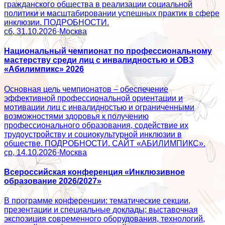
гражданского общества в реализации социальной
политики и масштабировании успешных практик в сфере
инклюзии. ПОДРОБНОСТИ.
сб, 31.10.2026
·
Москва
Национальный чемпионат по профессиональному
мастерству среди лиц с инвалидностью и ОВЗ
«Абилимпикс» 2026
Основная цель чемпионатов – обеспечение
эффективной профессиональной ориентации и
мотивации лиц с инвалидностью и ограниченными
возможностями здоровья к получению
профессионального образования, содействие их
трудоустройству и социокультурной инклюзии в
обществе. ПОДРОБНОСТИ. САЙТ «АБИЛИМПИКС».
ср, 14.10.2026
·
Москва
Всероссийская конференция «Инклюзивное
образование 2026/2027»
В программе конференции: тематические секции,
презентации и специальные доклады; выставочная
экспозиция современного оборудования, технологий,