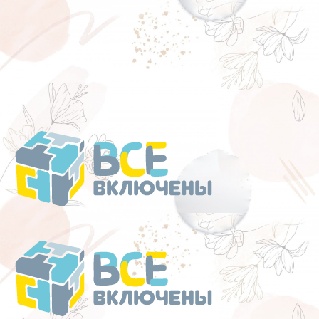
Перейти
к
содержанию