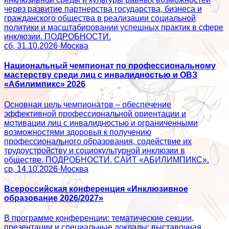
через развитие партнерства государства, бизнеса и
гражданского общества в реализации социальной
политики и масштабировании успешных практик в сфере
инклюзии. ПОДРОБНОСТИ.
сб, 31.10.2026
·
Москва
Национальный чемпионат по профессиональному
мастерству среди лиц с инвалидностью и ОВЗ
«Абилимпикс» 2026
Основная цель чемпионатов – обеспечение
эффективной профессиональной ориентации и
мотивации лиц с инвалидностью и ограниченными
возможностями здоровья к получению
профессионального образования, содействие их
трудоустройству и социокультурной инклюзии в
обществе. ПОДРОБНОСТИ. САЙТ «АБИЛИМПИКС».
ср, 14.10.2026
·
Москва
Всероссийская конференция «Инклюзивное
образование 2026/2027»
В программе конференции: тематические секции,
презентации и специальные доклады; выставочная