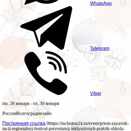
WhatsApp
Telegram
Viber
пн. 26 января - пт. 30 января
Россия
Волгоград
онлайн
Постоянная ссылка
0
https://inclusion24.ru/event/priem-zayavok-
na-ii-regionalnyj-festival-prezentatsij-inklyuzivnyh-praktik-shkola-