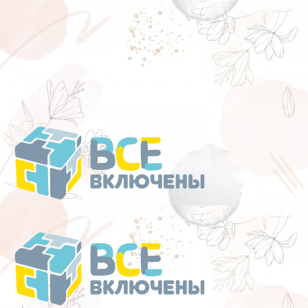
Перейти
к
содержанию