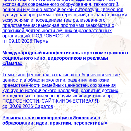
экспозиция современного оборудования, технологий,
решений и учебно-методической литературы; вечерняя
культурная программа с интересными, познавательными
экскурсиями и посещением театрализованного
представления; выездная программа знакомства с
практикой деятельности лучших образовательных
организаций. ПОДРОБНОСТИ.
пт, 09.10.2026
·
Пермь
Международный кинофестиваль короткометражного
социального кино, видеороликов и рекламы
«Лампа»
Темы кинофестиваля затрагивают общечеловеческие
ценности в области экологии, развития инклюзии,
преемственности семейных ценностей, сохранения
культурно-исторического наследия, развития детских,
молодежных социально значимых инициатив и пр.
ПОДРОБНОСТИ. САЙТ КИНОФЕСТИВАЛЯ.
ср, 30.09.2026
·
Саратов
Региональная конференция «Инклюзия в
образовании: идеи, практики, перспективы»