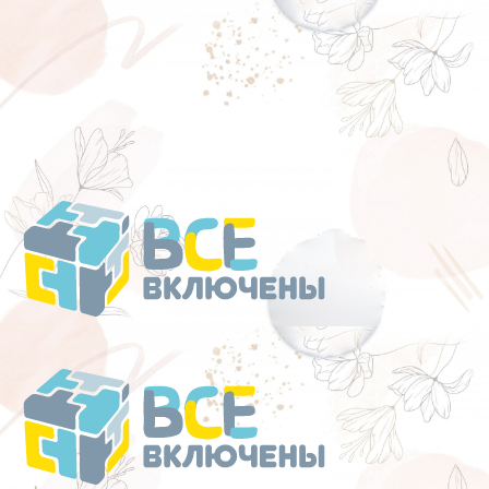
Перейти
к
содержанию