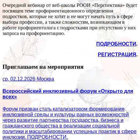
Очередной вебинар от веб-школы РООИ «Перспектива» будет
посвящен теме профориентационного определения
подростков, которые не хотят и не могут начать путь в сфере
выбора профессии, а также сложностям, возникающим в
работе профориентолога с подростками при отсутствии у них
запроса на профориентацию.
ПОДРОБНОСТИ
.
РЕГИСТРАЦИЯ
.
Приглашаем на мероприятия
ср, 02.12.2026
·
Москва
Всероссийский инклюзивный форум «Открыто для
всех»
Форум призван стать катализатором формирования
инклюзивной среды и культуры равных возможностей
через развитие партнерства государства, бизнеса и
гражданского общества в реализации социальной
политики и масштабировании успешных практик в сфере
инклюзии. ПОДРОБНОСТИ.