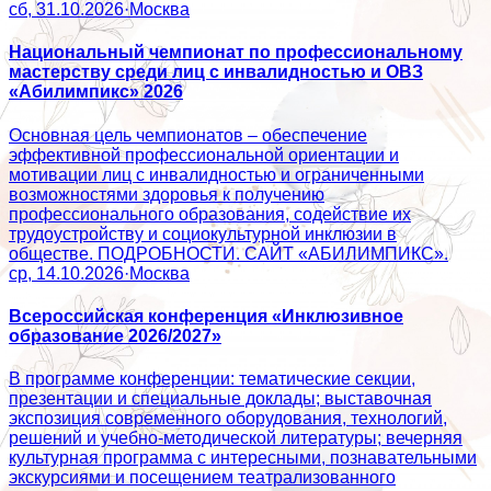
сб, 31.10.2026
·
Москва
Национальный чемпионат по профессиональному
мастерству среди лиц с инвалидностью и ОВЗ
«Абилимпикс» 2026
Основная цель чемпионатов – обеспечение
эффективной профессиональной ориентации и
мотивации лиц с инвалидностью и ограниченными
возможностями здоровья к получению
профессионального образования, содействие их
трудоустройству и социокультурной инклюзии в
обществе. ПОДРОБНОСТИ. САЙТ «АБИЛИМПИКС».
ср, 14.10.2026
·
Москва
Всероссийская конференция «Инклюзивное
образование 2026/2027»
В программе конференции: тематические секции,
презентации и специальные доклады; выставочная
экспозиция современного оборудования, технологий,
решений и учебно-методической литературы; вечерняя
культурная программа с интересными, познавательными
экскурсиями и посещением театрализованного