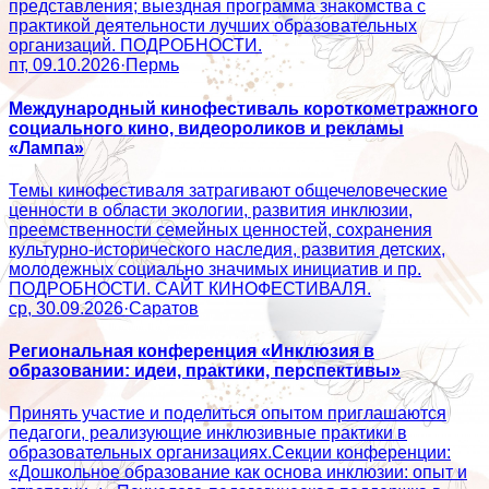
представления; выездная программа знакомства с
практикой деятельности лучших образовательных
организаций. ПОДРОБНОСТИ.
пт, 09.10.2026
·
Пермь
Международный кинофестиваль короткометражного
социального кино, видеороликов и рекламы
«Лампа»
Темы кинофестиваля затрагивают общечеловеческие
ценности в области экологии, развития инклюзии,
преемственности семейных ценностей, сохранения
культурно-исторического наследия, развития детских,
молодежных социально значимых инициатив и пр.
ПОДРОБНОСТИ. САЙТ КИНОФЕСТИВАЛЯ.
ср, 30.09.2026
·
Саратов
Региональная конференция «Инклюзия в
образовании: идеи, практики, перспективы»
Принять участие и поделиться опытом приглашаются
педагоги, реализующие инклюзивные практики в
образовательных организациях.Секции конференции:
«Дошкольное образование как основа инклюзии: опыт и