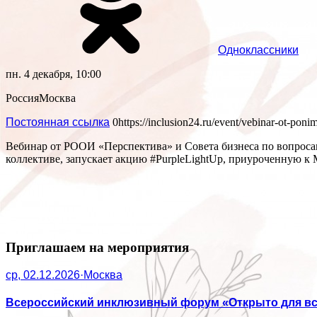
Одноклассники
пн. 4 декабря, 10:00
Россия
Москва
Постоянная ссылка
0
https://inclusion24.ru/event/vebinar-ot-pon
Вебинар от РООИ «Перспектива» и Совета бизнеса по вопросам
коллективе, запускает акцию #PurpleLightUp, приуроченную 
Приглашаем на мероприятия
ср, 02.12.2026
·
Москва
Всероссийский инклюзивный форум «Открыто для вс