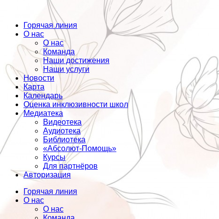
Горячая линия
О нас
О нас
Команда
Наши достижения
Наши услуги
Новости
Карта
Календарь
Оценка инклюзивности школ
Медиатека
Видеотека
Аудиотека
Библиотека
«Абсолют-Помощь»
Курсы
Для партнёров
Авторизация
Горячая линия
О нас
О нас
Команда