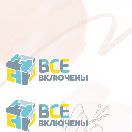
Перейти
к
содержанию