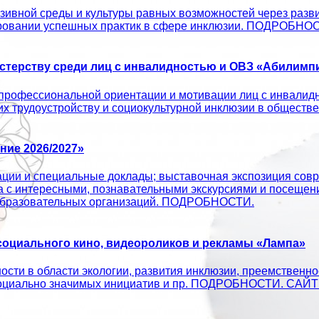
ивной среды и культуры равных возможностей через развит
ировании успешных практик в сфере инклюзии. ПОДРОБНО
терству среди лиц с инвалидностью и ОВЗ «Абилимпи
профессиональной ориентации и мотивации лиц с инвалид
 их трудоустройству и социокультурной инклюзии в об
ие 2026/2027»
ации и специальные доклады; выставочная экспозиция совр
а с интересными, познавательными экскурсиями и посещен
х образовательных организаций. ПОДРОБНОСТИ.
оциального кино, видеороликов и рекламы «Лампа»
сти в области экологии, развития инклюзии, преемственно
ых социально значимых инициатив и пр. ПОДРОБНОСТИ. С