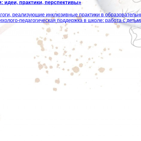
 идеи, практики, перспективы»
агоги, реализующие инклюзивные практики в образователь
сихолого‑педагогическая поддержка в школе: работа с дет