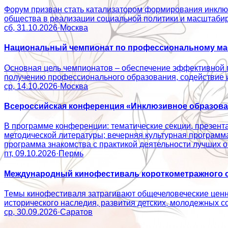
Форум призван стать катализатором формирования инклюз
общества в реализации социальной политики и масштаб
сб, 31.10.2026
·
Москва
Национальный чемпионат по профессиональному мас
Основная цель чемпионатов – обеспечение эффективной 
получению профессионального образования, содействие
ср, 14.10.2026
·
Москва
Всероссийская конференция «Инклюзивное образован
В программе конференции: тематические секции, презент
методической литературы; вечерняя культурная программ
программа знакомства с практикой деятельности лучши
пт, 09.10.2026
·
Пермь
Международный кинофестиваль короткометражного с
Темы кинофестиваля затрагивают общечеловеческие ценно
исторического наследия, развития детских, молодежн
ср, 30.09.2026
·
Саратов