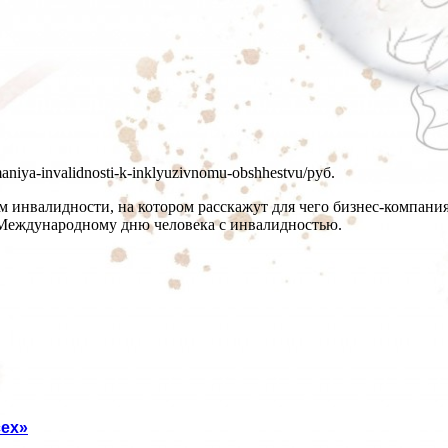
imaniya-invalidnosti-k-inklyuzivnomu-obshhestvu/
руб.
 инвалидности, на котором расскажут для чего бизнес-компани
к Международному дню человека с инвалидностью.
ех»