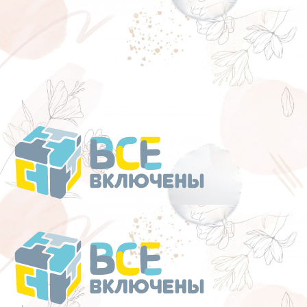
Перейти
к
содержанию