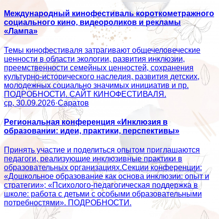
Международный кинофестиваль короткометражного
социального кино, видеороликов и рекламы
«Лампа»
Темы кинофестиваля затрагивают общечеловеческие
ценности в области экологии, развития инклюзии,
преемственности семейных ценностей, сохранения
культурно-исторического наследия, развития детских,
молодежных социально значимых инициатив и пр.
ПОДРОБНОСТИ. САЙТ КИНОФЕСТИВАЛЯ.
ср, 30.09.2026
·
Саратов
Региональная конференция «Инклюзия в
образовании: идеи, практики, перспективы»
Принять участие и поделиться опытом приглашаются
педагоги, реализующие инклюзивные практики в
образовательных организациях.Секции конференции:
«Дошкольное образование как основа инклюзии: опыт и
стратегии»; «Психолого‑педагогическая поддержка в
школе: работа с детьми с особыми образовательными
потребностями». ПОДРОБНОСТИ.