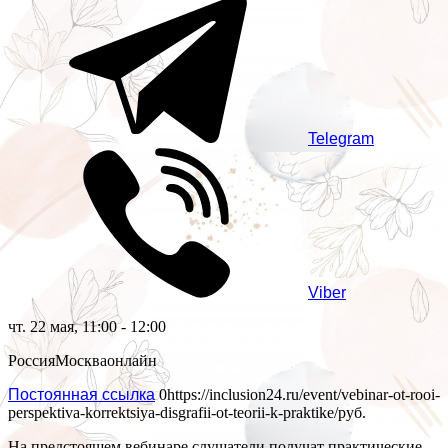
Telegram
Viber
чт. 22 мая, 11:00 - 12:00
Россия
Москва
онлайн
Постоянная ссылка
0
https://inclusion24.ru/event/vebinar-ot-rooi-
perspektiva-korrektsiya-disgrafii-ot-teorii-k-praktike/
руб.
На предстоящем вебинаре слушатели получат практические