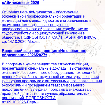
«Абилимпикс» 2026
Основная цель чемпионатов – обеспечение
эффективной профессиональной ориентации и
мотивации лиц с инвалидностью и ограниченными
возможностями здоровья к получению
профессионального образования, содействие их
трудоустройству и социокультурной инклюзии в
обществе. ПОДРОБНОСТИ. САЙТ «АБИЛИМПИКС».
ср, 14.10.2026
·
Москва
Всероссийская конференция «Инклюзивное
образование 2026/2027»
В программе конференции: тематические секции,
презентации и специальные доклады; выставочная
экспозиция современного оборудования, технологий,
решений и учебно-методической литературы; вечерняя
культурная программа с интересными, познавательными
экскурсиями и посещением театрализованного
представления; выездная программа знакомства с
практикой деятельности лучших образовательных
организаций. ПОДРОБНОСТИ.
пт, 09.10.2026
·
Пермь