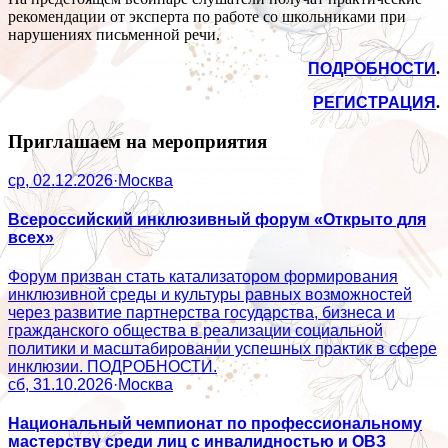
рекомендации от эксперта по работе со школьниками при
нарушениях письменной речи.
ПОДРОБНОСТИ
.
РЕГИСТРАЦИЯ
.
Приглашаем на мероприятия
ср, 02.12.2026
·
Москва
Всероссийский инклюзивный форум «Открыто для
всех»
Форум призван стать катализатором формирования
инклюзивной среды и культуры равных возможностей
через развитие партнерства государства, бизнеса и
гражданского общества в реализации социальной
политики и масштабировании успешных практик в сфере
инклюзии. ПОДРОБНОСТИ.
сб, 31.10.2026
·
Москва
Национальный чемпионат по профессиональному
мастерству среди лиц с инвалидностью и ОВЗ