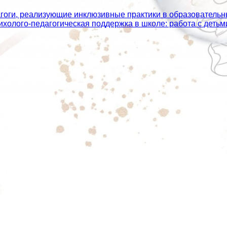
агоги, реализующие инклюзивные практики в образователь
сихолого‑педагогическая поддержка в школе: работа с дет