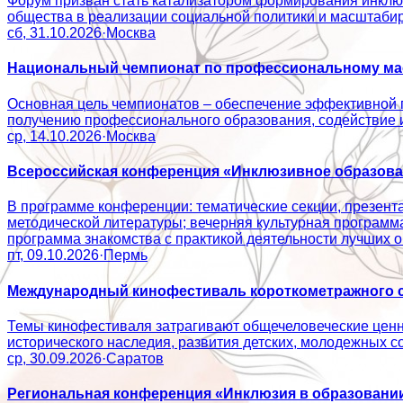
Форум призван стать катализатором формирования инклюз
общества в реализации социальной политики и масштаб
сб, 31.10.2026
·
Москва
Национальный чемпионат по профессиональному мас
Основная цель чемпионатов – обеспечение эффективной 
получению профессионального образования, содействие
ср, 14.10.2026
·
Москва
Всероссийская конференция «Инклюзивное образован
В программе конференции: тематические секции, презент
методической литературы; вечерняя культурная программ
программа знакомства с практикой деятельности лучши
пт, 09.10.2026
·
Пермь
Международный кинофестиваль короткометражного с
Темы кинофестиваля затрагивают общечеловеческие ценно
исторического наследия, развития детских, молодежн
ср, 30.09.2026
·
Саратов
Региональная конференция «Инклюзия в образовании: