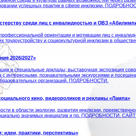
ивной среды и культуры равных возможностей через развит
ировании успешных практик в сфере инклюзии. ПОДРОБНО
терству среди лиц с инвалидностью и ОВЗ «Абилимпи
профессиональной ориентации и мотивации лиц с инвалид
 их трудоустройству и социокультурной инклюзии в об
ие 2026/2027»
ации и специальные доклады; выставочная экспозиция совр
а с интересными, познавательными экскурсиями и посещен
х образовательных организаций. ПОДРОБНОСТИ.
оциального кино, видеороликов и рекламы «Лампа»
сти в области экологии, развития инклюзии, преемственно
ых социально значимых инициатив и пр. ПОДРОБНОСТИ. С
 идеи, практики, перспективы»