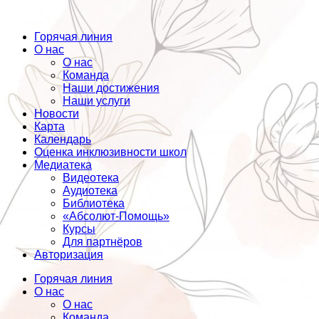
Горячая линия
О нас
О нас
Команда
Наши достижения
Наши услуги
Новости
Карта
Календарь
Оценка инклюзивности школ
Медиатека
Видеотека
Аудиотека
Библиотека
«Абсолют-Помощь»
Курсы
Для партнёров
Авторизация
Горячая линия
О нас
О нас
Команда