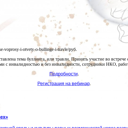
se-voprosy-i-otvety-o-bullinge-i-travle/
руб.
тавлена тема буллинга, или травли. Принять участие во встрече
ьми с инвалидностью и без инвалидности, сотрудники НКО, раб
Подробности
.
Регистрация на вебинар
.
ех»