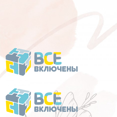
Перейти
к
содержанию