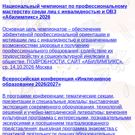
Национальный чемпионат по профессиональному
мастерству среди лиц с инвалидностью и ОВЗ
«Абилимпикс» 2026
Основная цель чемпионатов – обеспечение
эффективной профессиональной ориентации и
мотивации лиц с инвалидностью и ограниченными
возможностями здоровья к получению
профессионального образования, содействие их
трудоустройству и социокультурной инклюзии в
обществе. ПОДРОБНОСТИ. САЙТ «АБИЛИМПИКС».
ср, 14.10.2026
·
Москва
Всероссийская конференция «Инклюзивное
образование 2026/2027»
В программе конференции: тематические секции,
презентации и специальные доклады; выставочная
экспозиция современного оборудования, технологий,
решений и учебно-методической литературы; вечерняя
культурная программа с интересными, познавательными
экскурсиями и посещением театрализованного
представления; выездная программа знакомства с
практикой деятельности лучших образовательных