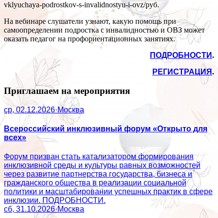
vklyuchaya-podrostkov-s-invalidnostyu-i-ovz/
руб.
На вебинаре слушатели узнают, какую помощь при
самоопределении подростка с инвалидностью и ОВЗ может
оказать педагог на профориентационных занятиях.
ПОДРОБНОСТИ
.
РЕГИСТРАЦИЯ
.
Приглашаем на мероприятия
ср, 02.12.2026
·
Москва
Всероссийский инклюзивный форум «Открыто для
всех»
Форум призван стать катализатором формирования
инклюзивной среды и культуры равных возможностей
через развитие партнерства государства, бизнеса и
гражданского общества в реализации социальной
политики и масштабировании успешных практик в сфере
инклюзии. ПОДРОБНОСТИ.
сб, 31.10.2026
·
Москва