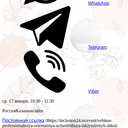
WhatsApp
Telegram
Viber
ср. 17 января, 10:30 - 11:30
Россия
Казань
онлайн
Постоянная ссылка
0
https://inclusion24.ru/event/vebinar-
professionalnaya-orientatsiya-uchashhihsya-inklyuzivnyh-shkol-