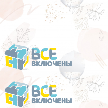
Перейти
к
содержанию