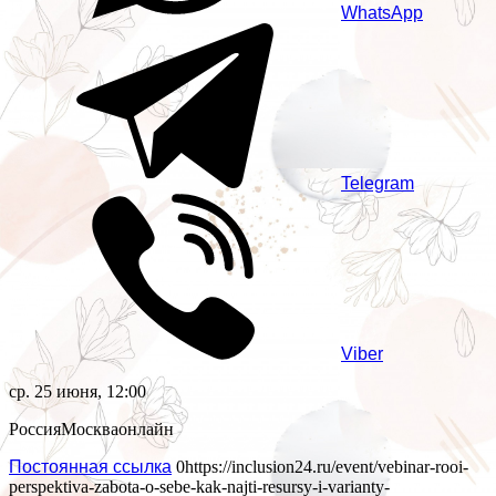
WhatsApp
Telegram
Viber
ср. 25 июня, 12:00
Россия
Москва
онлайн
Постоянная ссылка
0
https://inclusion24.ru/event/vebinar-rooi-
perspektiva-zabota-o-sebe-kak-najti-resursy-i-varianty-