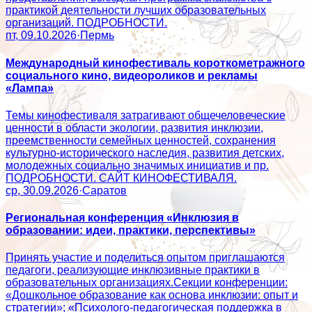
практикой деятельности лучших образовательных
организаций. ПОДРОБНОСТИ.
пт, 09.10.2026
·
Пермь
Международный кинофестиваль короткометражного
социального кино, видеороликов и рекламы
«Лампа»
Темы кинофестиваля затрагивают общечеловеческие
ценности в области экологии, развития инклюзии,
преемственности семейных ценностей, сохранения
культурно-исторического наследия, развития детских,
молодежных социально значимых инициатив и пр.
ПОДРОБНОСТИ. САЙТ КИНОФЕСТИВАЛЯ.
ср, 30.09.2026
·
Саратов
Региональная конференция «Инклюзия в
образовании: идеи, практики, перспективы»
Принять участие и поделиться опытом приглашаются
педагоги, реализующие инклюзивные практики в
образовательных организациях.Секции конференции:
«Дошкольное образование как основа инклюзии: опыт и
стратегии»; «Психолого‑педагогическая поддержка в