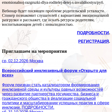
emotsionalnoj-razgruzki-dlya-roditelej-detej-s-invalidnostyu/
руб.
Вебинар будет посвящен проблеме родительской усталости.
Спикер познакомит слушателей с вариантами эмоциональной
разгрузки и расскажет, где искать ресурсы родителям,
воспитывающим детей с инвалидностью.
ПОДРОБНОСТИ
.
РЕГИСТРАЦИЯ
.
Приглашаем на мероприятия
ср, 02.12.2026
·
Москва
Всероссийский инклюзивный форум «Открыто для
всех»
Форум призван стать катализатором формирования
инклюзивной среды и культуры равных возможностей
через развитие партнерства государства, бизнеса и
гражданского общества в реализации социальной
политики и масштабировании успешных практик в сфере
инклюзии. ПОДРОБНОСТИ.
сб, 31.10.2026
·
Москва