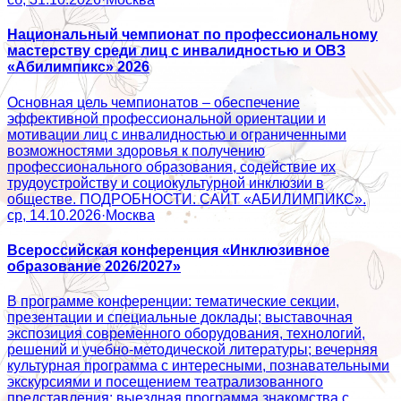
Национальный чемпионат по профессиональному
мастерству среди лиц с инвалидностью и ОВЗ
«Абилимпикс» 2026
Основная цель чемпионатов – обеспечение
эффективной профессиональной ориентации и
мотивации лиц с инвалидностью и ограниченными
возможностями здоровья к получению
профессионального образования, содействие их
трудоустройству и социокультурной инклюзии в
обществе. ПОДРОБНОСТИ. САЙТ «АБИЛИМПИКС».
ср, 14.10.2026
·
Москва
Всероссийская конференция «Инклюзивное
образование 2026/2027»
В программе конференции: тематические секции,
презентации и специальные доклады; выставочная
экспозиция современного оборудования, технологий,
решений и учебно-методической литературы; вечерняя
культурная программа с интересными, познавательными
экскурсиями и посещением театрализованного
представления; выездная программа знакомства с