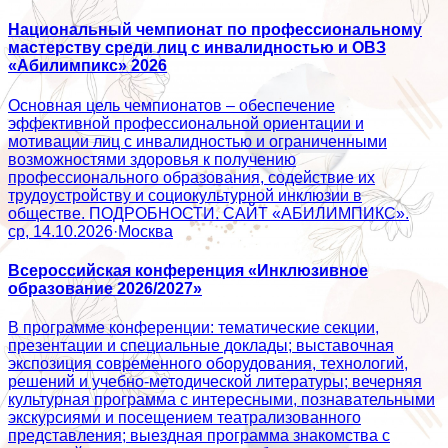
Национальный чемпионат по профессиональному
мастерству среди лиц с инвалидностью и ОВЗ
«Абилимпикс» 2026
Основная цель чемпионатов – обеспечение
эффективной профессиональной ориентации и
мотивации лиц с инвалидностью и ограниченными
возможностями здоровья к получению
профессионального образования, содействие их
трудоустройству и социокультурной инклюзии в
обществе. ПОДРОБНОСТИ. САЙТ «АБИЛИМПИКС».
ср, 14.10.2026
·
Москва
Всероссийская конференция «Инклюзивное
образование 2026/2027»
В программе конференции: тематические секции,
презентации и специальные доклады; выставочная
экспозиция современного оборудования, технологий,
решений и учебно-методической литературы; вечерняя
культурная программа с интересными, познавательными
экскурсиями и посещением театрализованного
представления; выездная программа знакомства с