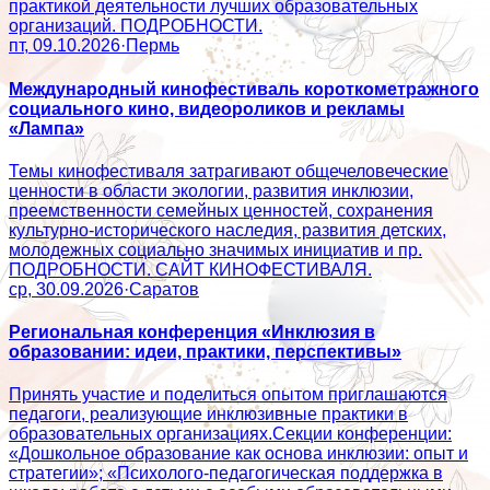
практикой деятельности лучших образовательных
организаций. ПОДРОБНОСТИ.
пт, 09.10.2026
·
Пермь
Международный кинофестиваль короткометражного
социального кино, видеороликов и рекламы
«Лампа»
Темы кинофестиваля затрагивают общечеловеческие
ценности в области экологии, развития инклюзии,
преемственности семейных ценностей, сохранения
культурно-исторического наследия, развития детских,
молодежных социально значимых инициатив и пр.
ПОДРОБНОСТИ. САЙТ КИНОФЕСТИВАЛЯ.
ср, 30.09.2026
·
Саратов
Региональная конференция «Инклюзия в
образовании: идеи, практики, перспективы»
Принять участие и поделиться опытом приглашаются
педагоги, реализующие инклюзивные практики в
образовательных организациях.Секции конференции:
«Дошкольное образование как основа инклюзии: опыт и
стратегии»; «Психолого‑педагогическая поддержка в