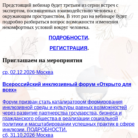
Предстоящий вебинар будет третьим из серии встреч с
экспертом, посвященных взаимодействию человека с
окружающим пространством. В этот раз на вебинаре будет
подробно разбираться вопрос возможности изменения
некомфортных условий вокруг человека.
ПОДРОБНОСТИ
.
РЕГИСТРАЦИЯ
.
Приглашаем на мероприятия
ср, 02.12.2026
·
Москва
Всероссийский инклюзивный форум «Открыто для
всех»
Форум призван стать катализатором формирования
инклюзивной среды и культуры равных возможностей
через развитие партнерства государства, бизнеса и
гражданского общества в реализации социальной
политики и масштабировании успешных практик в сфере
инклюзии. ПОДРОБНОСТИ.
сб, 31.10.2026
·
Москва