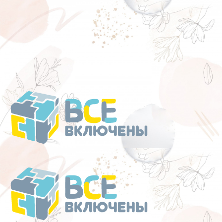
Перейти
к
содержанию