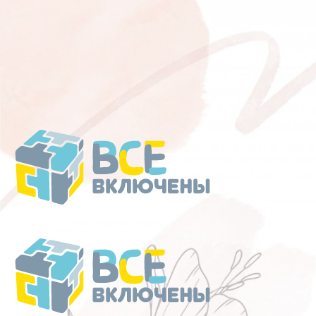
Перейти
к
содержанию