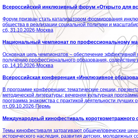
Всероссийский инклюзивный форум «Открыто для вс
Форум призван стать катализатором формирования инклюз
общества в реализации социальной политики и масштаб
сб, 31.10.2026
·
Москва
Национальный чемпионат по профессиональному мас
Основная цель чемпионатов – обеспечение эффективной 
получению профессионального образования, содействие
ср, 14.10.2026
·
Москва
Всероссийская конференция «Инклюзивное образован
В программе конференции: тематические секции, презент
методической литературы; вечерняя культурная программ
программа знакомства с практикой деятельности лучши
пт, 09.10.2026
·
Пермь
Международный кинофестиваль короткометражного с
Темы кинофестиваля затрагивают общечеловеческие ценно
исторического наследия, развития детских, молодежн