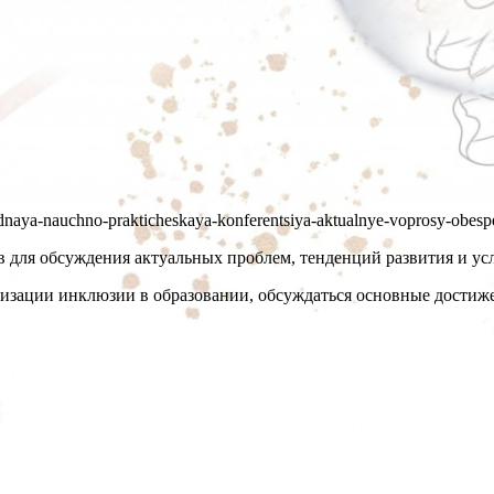
rodnaya-nauchno-prakticheskaya-konferentsiya-aktualnye-voprosy-obesp
ов для обсуждения актуальных проблем, тенденций развития и у
изации инклюзии в образовании, обсуждаться основные достиже