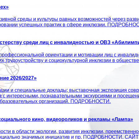
ех»
ивной среды и культуры равных возможностей через развит
ировании успешных практик в сфере инклюзии. ПОДРОБНО
терству среди лиц с инвалидностью и ОВЗ «Абилимпи
профессиональной ориентации и мотивации лиц с инвалид
 их трудоустройству и социокультурной инклюзии в об
ие 2026/2027»
ации и специальные доклады; выставочная экспозиция совр
а с интересными, познавательными экскурсиями и посещен
х образовательных организаций. ПОДРОБНОСТИ.
оциального кино, видеороликов и рекламы «Лампа»
сти в области экологии, развития инклюзии, преемственно
ых социально значимых инициатив и пр. ПОДРОБНОСТИ. С