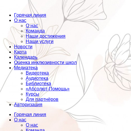
Горячая линия
О нас
О нас
Команда
Наши достижения
Наши услуги
Новости
Карта
Календарь
Оценка инклюзивности школ
Медиатека
Видеотека
Аудиотека
Библиотека
«Абсолют-Помощь»
Курсы
Для партнёров
Авторизация
Горячая линия
О нас
О нас
Команда