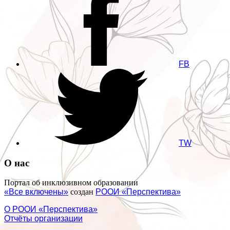
FB
TW
О нас
Портал об инклюзивном образовании
«Все включены»
создан
РООИ «Перспектива»
О РООИ «Перспектива»
Отчёты организации