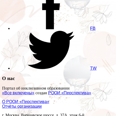
FB
TW
О нас
Портал об инклюзивном образовании
«Все включены»
создан
РООИ «Перспектива»
О РООИ «Перспектива»
Отчёты организации
г. Москва, Варшавское шоссе, д. 37А, этаж 6-й