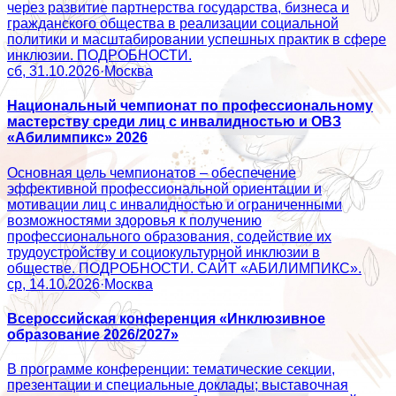
через развитие партнерства государства, бизнеса и
гражданского общества в реализации социальной
политики и масштабировании успешных практик в сфере
инклюзии. ПОДРОБНОСТИ.
сб, 31.10.2026
·
Москва
Национальный чемпионат по профессиональному
мастерству среди лиц с инвалидностью и ОВЗ
«Абилимпикс» 2026
Основная цель чемпионатов – обеспечение
эффективной профессиональной ориентации и
мотивации лиц с инвалидностью и ограниченными
возможностями здоровья к получению
профессионального образования, содействие их
трудоустройству и социокультурной инклюзии в
обществе. ПОДРОБНОСТИ. САЙТ «АБИЛИМПИКС».
ср, 14.10.2026
·
Москва
Всероссийская конференция «Инклюзивное
образование 2026/2027»
В программе конференции: тематические секции,
презентации и специальные доклады; выставочная