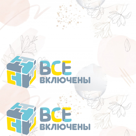
Перейти
к
содержанию