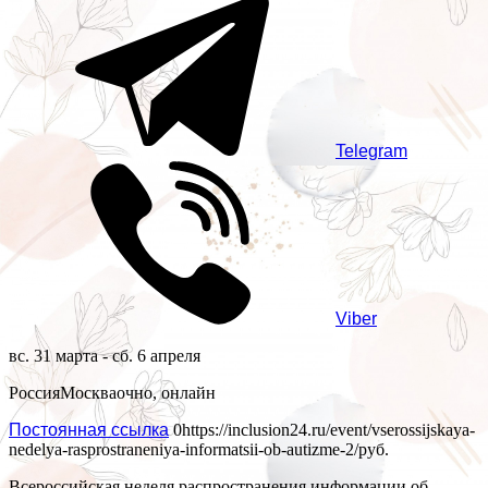
Telegram
Viber
вс. 31 марта - сб. 6 апреля
Россия
Москва
очно, онлайн
Постоянная ссылка
0
https://inclusion24.ru/event/vserossijskaya-
nedelya-rasprostraneniya-informatsii-ob-autizme-2/
руб.
Всероссийская неделя распространения информации об