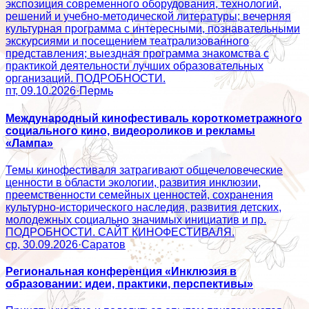
экспозиция современного оборудования, технологий,
решений и учебно-методической литературы; вечерняя
культурная программа с интересными, познавательными
экскурсиями и посещением театрализованного
представления; выездная программа знакомства с
практикой деятельности лучших образовательных
организаций. ПОДРОБНОСТИ.
пт, 09.10.2026
·
Пермь
Международный кинофестиваль короткометражного
социального кино, видеороликов и рекламы
«Лампа»
Темы кинофестиваля затрагивают общечеловеческие
ценности в области экологии, развития инклюзии,
преемственности семейных ценностей, сохранения
культурно-исторического наследия, развития детских,
молодежных социально значимых инициатив и пр.
ПОДРОБНОСТИ. САЙТ КИНОФЕСТИВАЛЯ.
ср, 30.09.2026
·
Саратов
Региональная конференция «Инклюзия в
образовании: идеи, практики, перспективы»