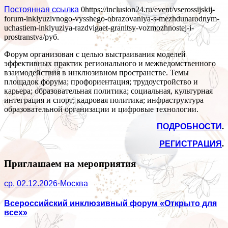
Постоянная ссылка
0
https://inclusion24.ru/event/vserossijskij-
forum-inklyuzivnogo-vysshego-obrazovaniya-s-mezhdunarodnym-
uchastiem-inklyuziya-razdvigaet-granitsy-vozmozhnostej-i-
prostranstva/
руб.
Форум организован с целью выстраивания моделей
эффективных практик регионального и межведомственного
взаимодействия в инклюзивном пространстве. Темы
площадок форума; профориентация; трудоустройство и
карьера; образовательная политика; социальная, культурная
интеграция и спорт; кадровая политика; инфраструктура
образовательной организации и цифровые технологии.
ПОДРОБНОСТИ
.
РЕГИСТРАЦИЯ
.
Приглашаем на мероприятия
ср, 02.12.2026
·
Москва
Всероссийский инклюзивный форум «Открыто для
всех»