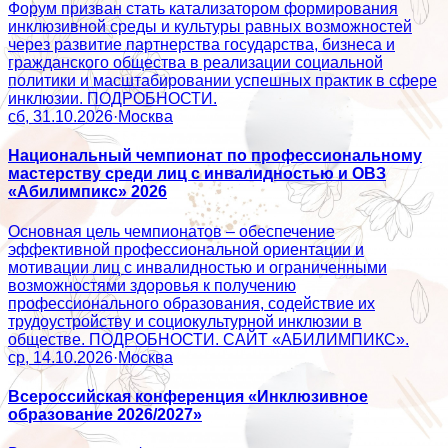
Форум призван стать катализатором формирования
инклюзивной среды и культуры равных возможностей
через развитие партнерства государства, бизнеса и
гражданского общества в реализации социальной
политики и масштабировании успешных практик в сфере
инклюзии. ПОДРОБНОСТИ.
сб, 31.10.2026
·
Москва
Национальный чемпионат по профессиональному
мастерству среди лиц с инвалидностью и ОВЗ
«Абилимпикс» 2026
Основная цель чемпионатов – обеспечение
эффективной профессиональной ориентации и
мотивации лиц с инвалидностью и ограниченными
возможностями здоровья к получению
профессионального образования, содействие их
трудоустройству и социокультурной инклюзии в
обществе. ПОДРОБНОСТИ. САЙТ «АБИЛИМПИКС».
ср, 14.10.2026
·
Москва
Всероссийская конференция «Инклюзивное
образование 2026/2027»