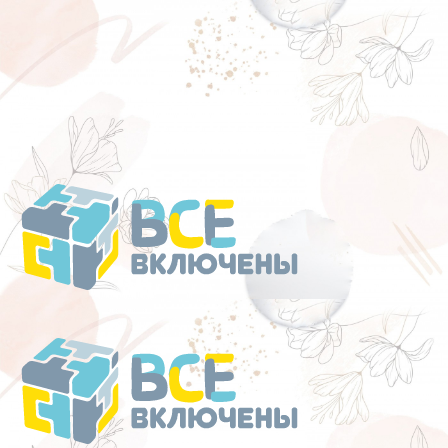
Перейти
к
содержанию