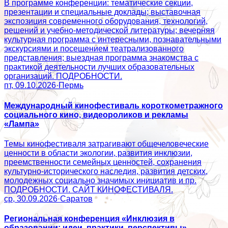
В программе конференции: тематические секции,
презентации и специальные доклады; выставочная
экспозиция современного оборудования, технологий,
решений и учебно-методической литературы; вечерняя
культурная программа с интересными, познавательными
экскурсиями и посещением театрализованного
представления; выездная программа знакомства с
практикой деятельности лучших образовательных
организаций. ПОДРОБНОСТИ.
пт, 09.10.2026
·
Пермь
Международный кинофестиваль короткометражного
социального кино, видеороликов и рекламы
«Лампа»
Темы кинофестиваля затрагивают общечеловеческие
ценности в области экологии, развития инклюзии,
преемственности семейных ценностей, сохранения
культурно-исторического наследия, развития детских,
молодежных социально значимых инициатив и пр.
ПОДРОБНОСТИ. САЙТ КИНОФЕСТИВАЛЯ.
ср, 30.09.2026
·
Саратов
Региональная конференция «Инклюзия в
образовании: идеи, практики, перспективы»