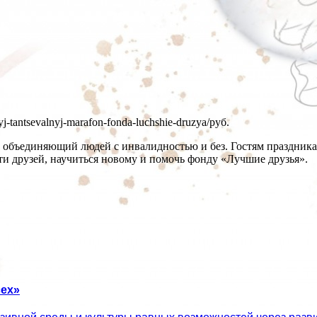
lnyj-tantsevalnyj-marafon-fonda-luchshie-druzya/
руб.
объединяющий людей с инвалидностью и без. Гостям праздника п
йти друзей, научиться новому и помочь фонду «Лучшие друзья».
ех»