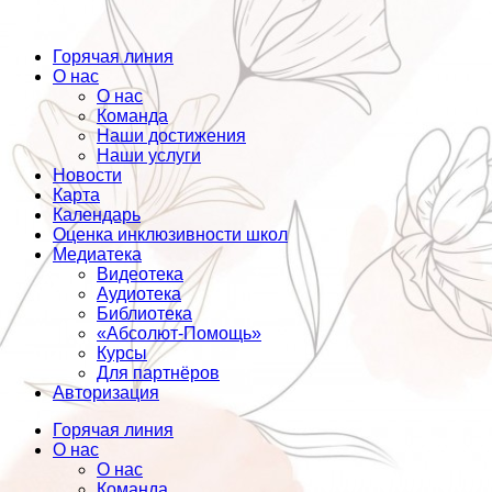
Горячая линия
О нас
О нас
Команда
Наши достижения
Наши услуги
Новости
Карта
Календарь
Оценка инклюзивности школ
Медиатека
Видеотека
Аудиотека
Библиотека
«Абсолют-Помощь»
Курсы
Для партнёров
Авторизация
Горячая линия
О нас
О нас
Команда