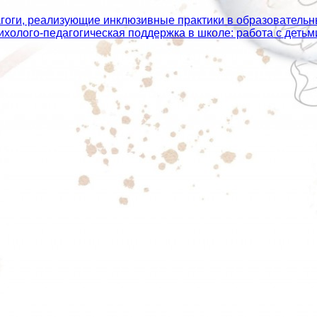
агоги, реализующие инклюзивные практики в образователь
сихолого‑педагогическая поддержка в школе: работа с дет