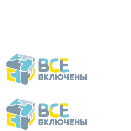
Перейти
к
содержанию