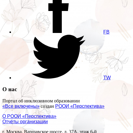
FB
TW
О нас
Портал об инклюзивном образовании
«Все включены»
создан
РООИ «Перспектива»
О РООИ «Перспектива»
Отчёты организации
г. Москва, Варшавское шоссе, д. 37А, этаж 6-й