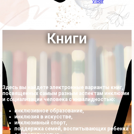
Viber
Книги
Здесь вы найдете электронные варианты книг,
посвященных самым разным аспектам инклюзии
и социализации человека с инвалидностью:
инклюзивное образование,
инклюзия в искусстве,
инклюзивный спорт,
поддержка семей, воспитывающих ребенка