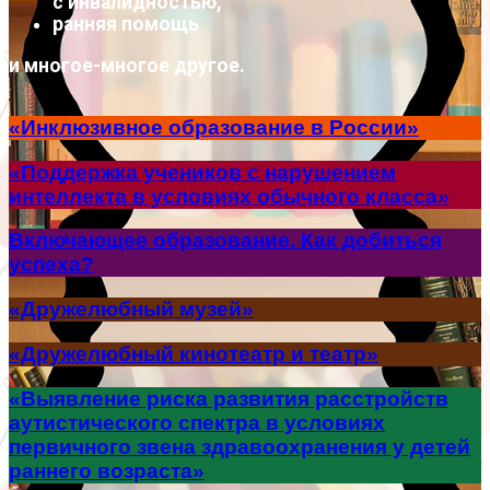
с инвалидностью,
ранняя помощь
и многое-многое другое.
«Инклюзивное образование в России»
«Поддержка учеников с нарушением
интеллекта в условиях обычного класса»
Включающее образование. Как добиться
успеха?
«Дружелюбный музей»
«Дружелюбный кинотеатр и театр»
«Выявление риска развития расстройств
аутистического спектра в условиях
первичного звена здравоохранения у детей
раннего возраста»